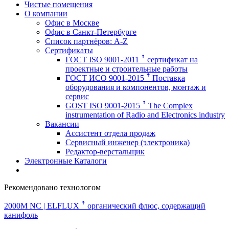
Чистые помещения
О компании
Офис в Москве
Офис в Санкт-Петербурге
Список партнёров: A-Z
Сертификаты
ГОСТ ISO 9001-2011 ꜛ сертификат на
проектные и строительные работы
ГОСТ ИСО 9001-2015 ꜛ Поставка
оборудования и компонентов, монтаж и
сервис
GOST ISO 9001-2015 ꜛ The Complex
instrumentation of Radio and Electronics industry
Вакансии
Ассистент отдела продаж
Сервисный инженер (электроника)
Редактор-верстальщик
Электронные Каталоги
Рекомендовано технологом
2000M NC | ELFLUX ꜛ
органический флюс, содержащий
канифоль