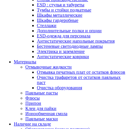
ESD : cтулья и табуреты
Тумбы и стойки подкатные
Шкафы металлические
Шкафы гардеробные
Стеллажи
Дополнительные полки и опции
ESD-одежда для персонала
Антистатические напольные покрытия
Бестеневые светодиодные лампы
Электрика и заземление
Антистатические коврики
Материалы
Отмывочные жидкости
Отмывка печатных плат от остатков флюсов
Очистка трафаретов от остатков паяльных
паст
Очистка оборудования
Паяльные пасты
Флюсы
Припои
Клеи для пайки
Ионообменная смола
Паяльные маски
Наличие на складе