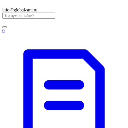
info@global-smt.ru
0