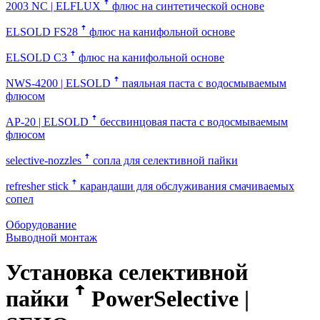
2003 NC | ELFLUX ꜛ
флюс на синтетической основе
ELSOLD FS28 ꜛ
флюс на канифольной основе
ELSOLD C3 ꜛ
флюс на канифольной основе
NWS-4200 | ELSOLD ꜛ
паяльная паста с водосмываемым
флюсом
AP-20 | ELSOLD ꜛ
бессвинцовая паста с водосмываемым
флюсом
selective-nozzles ꜛ
сопла для селективной пайки
refresher stick ꜛ
карандаши для обслуживания смачиваемых
сопел
Оборудование
Выводной монтаж
Установка селективной
пайки ꜛ PowerSelective |