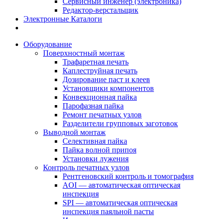
Сервисный инженер (электроника)
Редактор-верстальщик
Электронные Каталоги
Оборудование
Поверхностный монтаж
Трафаретная печать
Каплеструйная печать
Дозирование паст и клеев
Установщики компонентов
Конвекционная пайка
Парофазная пайка
Ремонт печатных узлов
Разделители групповых заготовок
Выводной монтаж
Селективная пайка
Пайка волной припоя
Установки лужения
Контроль печатных узлов
Рентгеновский контроль и томография
AOI — автоматическая оптическая
инспекция
SPI — автоматическая оптическая
инспекция паяльной пасты