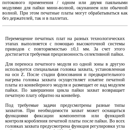
потокового применения / одним или двумя паяльными
модулями для пайки мини-волной, окунанием или обычной
волной. При этом печатные платы могут обрабатываться как
без держателей, так и в паллетах.
Перемещение печатных плат на разных технологических
этапах выполняется с помощью высокоточной системы
приводов с повторяемостью ±0,1 мм. За счет этого
достигается требуемая прецизионность селективной пайки.
Для переноса печатного модуля из одной зоны в другую
используется специальная головка захвата, установленная
на оси Z. После стадии флюсования и предварительного
нагрева головка захвата осуществляет изъятие печатной
платы из конвейерного модуля и размещает ее над модулем
пайки. По завершении цикла пайки захват возвращает
печатную плату обратно на конвейер.
Под требуемые задачи предусмотрены разные типы
захватов. При необходимости захват может оснащаться
функциями фиксации компонентов или функцией
контроля коробления печатной платы после пайки. Во всех
головках захвата предусмотрена функция регулировки угла