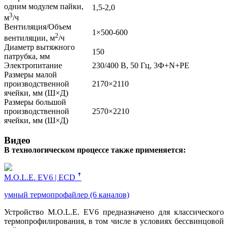
одним модулем пайки,
1,5-2,0
3
м
/ч
Вентиляция/Объем
1×500-600
2
вентиляции, м
/ч
Диаметр вытяжного
150
патрубка, мм
Электропитание
230/400 В, 50 Гц, 3Ф+N+PE
Размеры малой
производственной
2170×2110
ячейки, мм (Ш×Д)
Размеры большой
производственной
2570×2210
ячейки, мм (Ш×Д)
Видео
В технологическом процессе также применяется:
M.O.L.E. EV6 | ECD ꜛ
умный термопрофайлер (6 каналов)
Устройство M.O.L.E. EV6 предназначено для классического
термопрофилирования, в том числе в условиях бессвинцовой