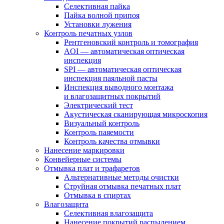
Селективная пайка
Пайка волной припоя
Установки лужения
Контроль печатных узлов
Рентгеновский контроль и томография
AOI — автоматическая оптическая
инспекция
SPI — автоматическая оптическая
инспекция паяльной пасты
Инспекция выводного монтажа
и влагозащитных покрытий
Электрический тест
Акустическая сканирующая микроскопия
Визуальный контроль
Контроль паяемости
Контроль качества отмывки
Нанесение маркировки
Конвейерные системы
Отмывка плат и трафаретов
Альтернативные методы очистки
Струйная отмывка печатных плат
Отмывка в спиртах
Влагозащита
Селективная влагозащита
Нанесение покрытий распылением