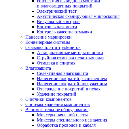
Инспекция выводного монтажа
и влагозащитных покрытий
Электрический тест
Акустическая сканирующая микроскопия
Визуальный контроль
Контроль паяемости
Контроль качества отмывки
Нанесение маркировки
Конвейерные системы
Отмывка плат и трафаретов
Альтернативные методы очистки
Струйная отмывка печатных плат
Отмывка в спиртах
Влагозащита
Селективная влагозащита
Нанесение покрытий распылением
Нанесение покрытий погружением
Отверждение покрытий в печах
Удаление покрытий
Счетчики компонентов
Системы хранения компонентов
Вспомогательное оборудование
Миксеры паяльной пасты
Миксеры специального назначения
Обработка проводов и кабеля