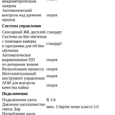
микрометрическим
лазером
Автоматический
контроль над уровнем
опция
припоя
Система управления
Сенсорный ЖК дисплей
стандарт
Система on-line обучения
с помощью камеры
стандарт
и программа для off-line
обучения
Автоматическое
выравнивание ПП
опция
по реперным знакам
Визуализация процесса
опция
Интеллектуальный
опция
инструмент управления
АОИ для контроля
опция
качества пайки
Подключения
Подключение азота
R 1/4
Давление азота/качество
мин. 2 бар/не ниже класса 5.0
смеси, Бар
Потребление азота