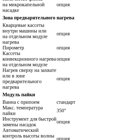
на микрокапельной
опция
насадке
Зона предварительного нагрева
Кварцевые кассеты
внутри машины или
опция
на отдельном модуле
нагрева
Пирометр
опция
Кассеты
конвекционного нагрева
опция
на отдельном модуле
Нагрев сверху на захвате
или в зоне
опция
предварительного
нагрева
Модуль пайки
Ванна с припоем
стандарт
Макс. температура
350°
пайки
Инструмент для быстрой
опция
замены насадок
Автоматический
контроль высоты волны
опция