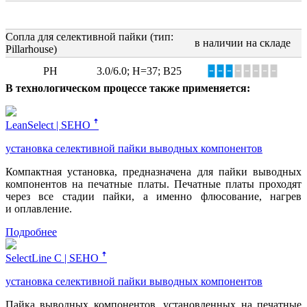
Сопла для селективной пайки (тип:
в наличии на складе
Pillarhouse)
PH
3.0/6.0; Н=37; В25
🁢🁢🁢
🁢🁢🁢🁢🁢
В технологическом процессе также применяется:
LeanSelect | SEHO ꜛ
установка селективной пайки выводных компонентов
Компактная установка, предназначена для пайки выводных
компонентов на печатные платы. Печатные платы проходят
через все стадии пайки, а именно флюсование, нагрев
и оплавление.
Подробнее
SelectLine C | SEHO ꜛ
установка селективной пайки выводных компонентов
Пайка выводных компонентов, установленных на печатные