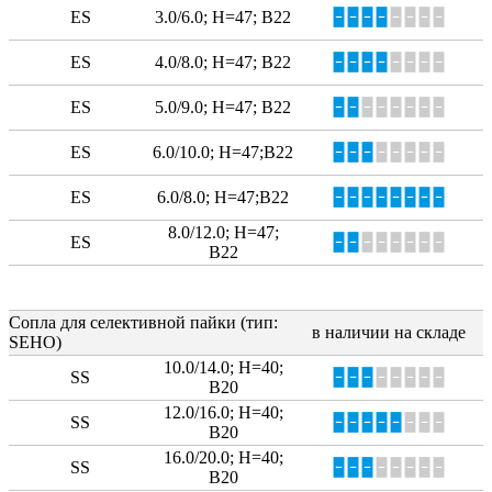
ES
3.0/6.0; Н=47; В22
🁢🁢🁢🁢
🁢🁢🁢🁢
ES
4.0/8.0; Н=47; В22
🁢🁢🁢🁢
🁢🁢🁢🁢
ES
5.0/9.0; Н=47; В22
🁢🁢
🁢🁢🁢🁢🁢🁢
ES
6.0/10.0; H=47;B22
🁢🁢🁢
🁢🁢🁢🁢🁢
ES
6.0/8.0; H=47;B22
🁢🁢🁢🁢🁢🁢🁢🁢
8.0/12.0; H=47;
ES
🁢🁢
🁢🁢🁢🁢🁢🁢
B22
Сопла для селективной пайки (тип:
в наличии на складе
SEHO)
10.0/14.0; Н=40;
SS
🁢🁢🁢
🁢🁢🁢🁢🁢
В20
12.0/16.0; Н=40;
SS
🁢🁢🁢🁢🁢
🁢🁢🁢
В20
16.0/20.0; Н=40;
SS
🁢🁢🁢
🁢🁢🁢🁢🁢
В20