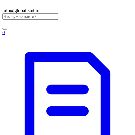
info@global-smt.ru
0