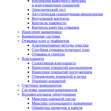
Инспекция выводного монтажа
и влагозащитных покрытий
Электрический тест
Акустическая сканирующая микроскопия
Визуальный контроль
Контроль паяемости
Контроль качества отмывки
Нанесение маркировки
Конвейерные системы
Отмывка плат и трафаретов
Альтернативные методы очистки
Струйная отмывка печатных плат
Отмывка в спиртах
Влагозащита
Селективная влагозащита
Нанесение покрытий распылением
Нанесение покрытий погружением
Отверждение покрытий в печах
Удаление покрытий
Счетчики компонентов
Системы хранения компонентов
Вспомогательное оборудование
Миксеры паяльной пасты
Миксеры специального назначения
Обработка проводов и кабеля