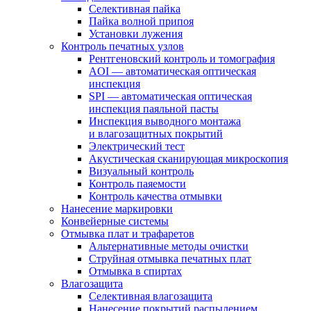
Селективная пайка
Пайка волной припоя
Установки лужения
Контроль печатных узлов
Рентгеновский контроль и томография
AOI — автоматическая оптическая
инспекция
SPI — автоматическая оптическая
инспекция паяльной пасты
Инспекция выводного монтажа
и влагозащитных покрытий
Электрический тест
Акустическая сканирующая микроскопия
Визуальный контроль
Контроль паяемости
Контроль качества отмывки
Нанесение маркировки
Конвейерные системы
Отмывка плат и трафаретов
Альтернативные методы очистки
Струйная отмывка печатных плат
Отмывка в спиртах
Влагозащита
Селективная влагозащита
Нанесение покрытий распылением