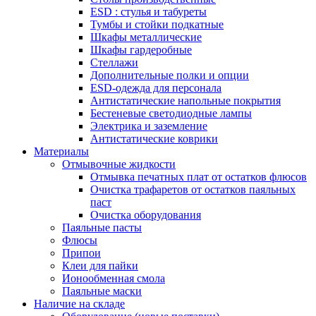
ESD : cтулья и табуреты
Тумбы и стойки подкатные
Шкафы металлические
Шкафы гардеробные
Стеллажи
Дополнительные полки и опции
ESD-одежда для персонала
Антистатические напольные покрытия
Бестеневые светодиодные лампы
Электрика и заземление
Антистатические коврики
Материалы
Отмывочные жидкости
Отмывка печатных плат от остатков флюсов
Очистка трафаретов от остатков паяльных
паст
Очистка оборудования
Паяльные пасты
Флюсы
Припои
Клеи для пайки
Ионообменная смола
Паяльные маски
Наличие на складе