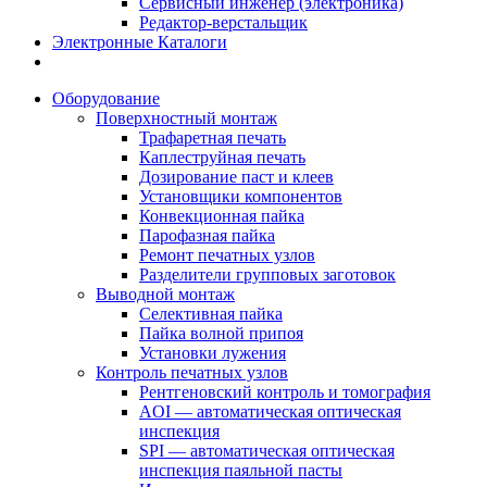
Сервисный инженер (электроника)
Редактор-верстальщик
Электронные Каталоги
Оборудование
Поверхностный монтаж
Трафаретная печать
Каплеструйная печать
Дозирование паст и клеев
Установщики компонентов
Конвекционная пайка
Парофазная пайка
Ремонт печатных узлов
Разделители групповых заготовок
Выводной монтаж
Селективная пайка
Пайка волной припоя
Установки лужения
Контроль печатных узлов
Рентгеновский контроль и томография
AOI — автоматическая оптическая
инспекция
SPI — автоматическая оптическая
инспекция паяльной пасты