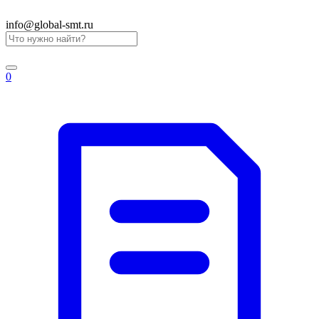
info@global-smt.ru
0