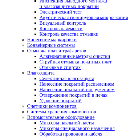
Инспекция выводного монтажа
и влагозащитных покрытий
Электрический тест
Акустическая сканирующая микроскопия
Визуальный контроль
Контроль паяемости
Контроль качества отмывки
Нанесение маркировки
Конвейерные системы
Отмывка плат и трафаретов
Альтернативные методы очистки
Струйная отмывка печатных плат
Отмывка в спиртах
Влагозащита
Селективная влагозащита
Нанесение покрытий распылением
Нанесение покрытий погружением
Отверждение покрытий в печах
Удаление покрытий
Счетчики компонентов
Системы хранения компонентов
Вспомогательное оборудование
Миксеры паяльной пасты
Миксеры специального назначения
Обработка проводов и кабеля