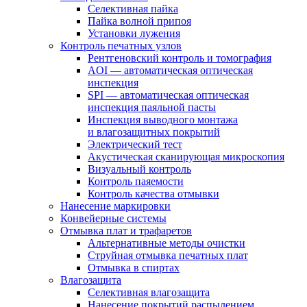
Селективная пайка
Пайка волной припоя
Установки лужения
Контроль печатных узлов
Рентгеновский контроль и томография
AOI — автоматическая оптическая
инспекция
SPI — автоматическая оптическая
инспекция паяльной пасты
Инспекция выводного монтажа
и влагозащитных покрытий
Электрический тест
Акустическая сканирующая микроскопия
Визуальный контроль
Контроль паяемости
Контроль качества отмывки
Нанесение маркировки
Конвейерные системы
Отмывка плат и трафаретов
Альтернативные методы очистки
Струйная отмывка печатных плат
Отмывка в спиртах
Влагозащита
Селективная влагозащита
Нанесение покрытий распылением