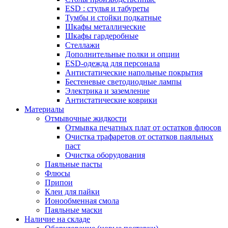
ESD : cтулья и табуреты
Тумбы и стойки подкатные
Шкафы металлические
Шкафы гардеробные
Стеллажи
Дополнительные полки и опции
ESD-одежда для персонала
Антистатические напольные покрытия
Бестеневые светодиодные лампы
Электрика и заземление
Антистатические коврики
Материалы
Отмывочные жидкости
Отмывка печатных плат от остатков флюсов
Очистка трафаретов от остатков паяльных
паст
Очистка оборудования
Паяльные пасты
Флюсы
Припои
Клеи для пайки
Ионообменная смола
Паяльные маски
Наличие на складе