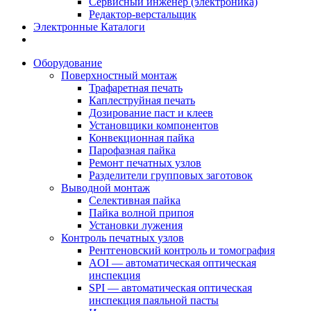
Сервисный инженер (электроника)
Редактор-верстальщик
Электронные Каталоги
Оборудование
Поверхностный монтаж
Трафаретная печать
Каплеструйная печать
Дозирование паст и клеев
Установщики компонентов
Конвекционная пайка
Парофазная пайка
Ремонт печатных узлов
Разделители групповых заготовок
Выводной монтаж
Селективная пайка
Пайка волной припоя
Установки лужения
Контроль печатных узлов
Рентгеновский контроль и томография
AOI — автоматическая оптическая
инспекция
SPI — автоматическая оптическая
инспекция паяльной пасты