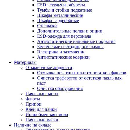
ESD : cтулья и табуреты
Тумбы и стойки подкатные
Шкафы металлические
Шкафы гардеробные
Стеллажи
Дополнительные полки и опции
ESD-одежда для персонала
Антистатические напольные покрытия
Бестеневые светодиодные лампы
Электрика и заземление
Антистатические коврики
Материалы
Отмывочные жидкости
Отмывка печатных плат от остатков флюсов
Очистка трафаретов от остатков паяльных
паст
Очистка оборудования
Паяльные пасты
Флюсы
Припои
Клеи для пайки
Ионообменная смола
Паяльные маски
Наличие на складе