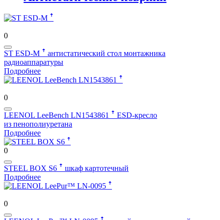
0
ST ESD-M ꜛ
антистатический стол монтажника
радиоаппаратуры
Подробнее
0
LEENOL LeeBench LN1543861 ꜛ
ESD-кресло
из пенополиуретана
Подробнее
0
STEEL BOX S6 ꜛ
шкаф картотечный
Подробнее
0