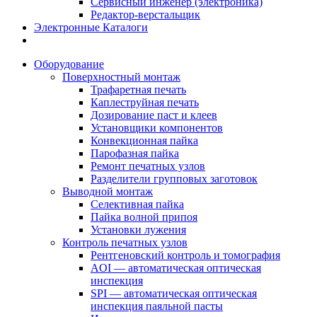
Сервисный инженер (электроника)
Редактор-верстальщик
Электронные Каталоги
Оборудование
Поверхностный монтаж
Трафаретная печать
Каплеструйная печать
Дозирование паст и клеев
Установщики компонентов
Конвекционная пайка
Парофазная пайка
Ремонт печатных узлов
Разделители групповых заготовок
Выводной монтаж
Селективная пайка
Пайка волной припоя
Установки лужения
Контроль печатных узлов
Рентгеновский контроль и томография
AOI — автоматическая оптическая
инспекция
SPI — автоматическая оптическая
инспекция паяльной пасты