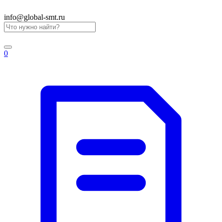
info@global-smt.ru
0