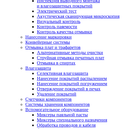
Инспекция выводного монтажа
и влагозащитных покрытий
Электрический тест
Акустическая сканирующая микроскопия
Визуальный контроль
Контроль паяемости
Контроль качества отмывки
Нанесение маркировки
Конвейерные системы
Отмывка плат и трафаретов
Альтернативные методы очистки
Струйная отмывка печатных плат
Отмывка в спиртах
Влагозащита
Селективная влагозащита
Нанесение покрытий распылением
Нанесение покрытий погружением
Отверждение покрытий в печах
Удаление покрытий
Счетчики компонентов
Системы хранения компонентов
Вспомогательное оборудование
Миксеры паяльной пасты
Миксеры специального назначения
Обработка проводов и кабеля