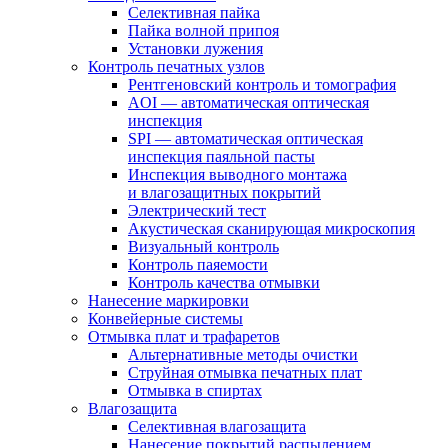
Селективная пайка
Пайка волной припоя
Установки лужения
Контроль печатных узлов
Рентгеновский контроль и томография
AOI — автоматическая оптическая
инспекция
SPI — автоматическая оптическая
инспекция паяльной пасты
Инспекция выводного монтажа
и влагозащитных покрытий
Электрический тест
Акустическая сканирующая микроскопия
Визуальный контроль
Контроль паяемости
Контроль качества отмывки
Нанесение маркировки
Конвейерные системы
Отмывка плат и трафаретов
Альтернативные методы очистки
Струйная отмывка печатных плат
Отмывка в спиртах
Влагозащита
Селективная влагозащита
Нанесение покрытий распылением