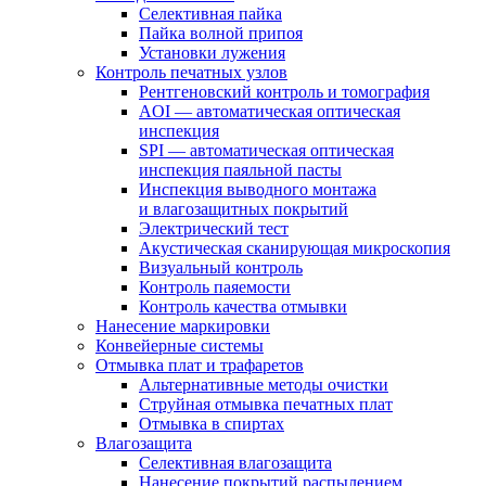
Селективная пайка
Пайка волной припоя
Установки лужения
Контроль печатных узлов
Рентгеновский контроль и томография
AOI — автоматическая оптическая
инспекция
SPI — автоматическая оптическая
инспекция паяльной пасты
Инспекция выводного монтажа
и влагозащитных покрытий
Электрический тест
Акустическая сканирующая микроскопия
Визуальный контроль
Контроль паяемости
Контроль качества отмывки
Нанесение маркировки
Конвейерные системы
Отмывка плат и трафаретов
Альтернативные методы очистки
Струйная отмывка печатных плат
Отмывка в спиртах
Влагозащита
Селективная влагозащита
Нанесение покрытий распылением