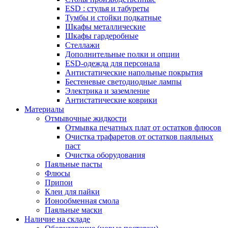
ESD : cтулья и табуреты
Тумбы и стойки подкатные
Шкафы металлические
Шкафы гардеробные
Стеллажи
Дополнительные полки и опции
ESD-одежда для персонала
Антистатические напольные покрытия
Бестеневые светодиодные лампы
Электрика и заземление
Антистатические коврики
Материалы
Отмывочные жидкости
Отмывка печатных плат от остатков флюсов
Очистка трафаретов от остатков паяльных
паст
Очистка оборудования
Паяльные пасты
Флюсы
Припои
Клеи для пайки
Ионообменная смола
Паяльные маски
Наличие на складе