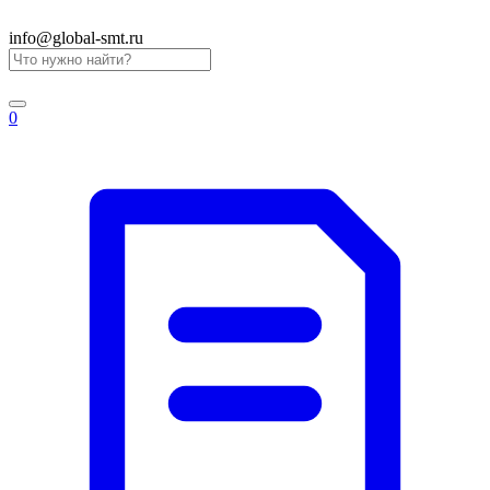
info@global-smt.ru
0