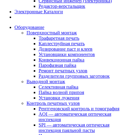
Сервисный инженер (электроника)
Редактор-верстальщик
Электронные Каталоги
Оборудование
Поверхностный монтаж
Трафаретная печать
Каплеструйная печать
Дозирование паст и клеев
Установщики компонентов
Конвекционная пайка
Парофазная пайка
Ремонт печатных узлов
Разделители групповых заготовок
Выводной монтаж
Селективная пайка
Пайка волной припоя
Установки лужения
Контроль печатных узлов
Рентгеновский контроль и томография
AOI — автоматическая оптическая
инспекция
SPI — автоматическая оптическая
инспекция паяльной пасты