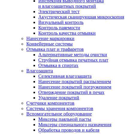
Инспекция выводного монтажа
и влагозащитных покрытий
Электрический тест
Акустическая сканирующая микроскопия
Визуальный контроль
Контроль паяемости
Контроль качества отмывки
Нанесение маркировки
Конвейерные системы
Отмывка плат и трафаретов
Альтернативные методы очистки
Струйная отмывка печатных плат
Отмывка в спиртах
Влагозащита
Селективная влагозащита
Нанесение покрытий распылением
Нанесение покрытий погружением
Отверждение покрытий в печах
Удаление покрытий
Счетчики компонентов
Системы хранения компонентов
Вспомогательное оборудование
Миксеры паяльной пасты
Миксеры специального назначения
Обработка проводов и кабеля