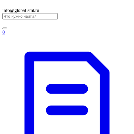
info@global-smt.ru
0