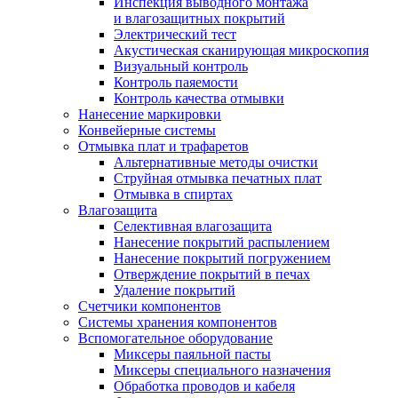
Инспекция выводного монтажа
и влагозащитных покрытий
Электрический тест
Акустическая сканирующая микроскопия
Визуальный контроль
Контроль паяемости
Контроль качества отмывки
Нанесение маркировки
Конвейерные системы
Отмывка плат и трафаретов
Альтернативные методы очистки
Струйная отмывка печатных плат
Отмывка в спиртах
Влагозащита
Селективная влагозащита
Нанесение покрытий распылением
Нанесение покрытий погружением
Отверждение покрытий в печах
Удаление покрытий
Счетчики компонентов
Системы хранения компонентов
Вспомогательное оборудование
Миксеры паяльной пасты
Миксеры специального назначения
Обработка проводов и кабеля