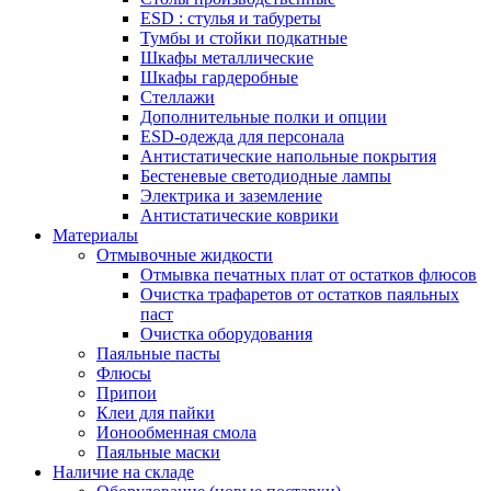
ESD : cтулья и табуреты
Тумбы и стойки подкатные
Шкафы металлические
Шкафы гардеробные
Стеллажи
Дополнительные полки и опции
ESD-одежда для персонала
Антистатические напольные покрытия
Бестеневые светодиодные лампы
Электрика и заземление
Антистатические коврики
Материалы
Отмывочные жидкости
Отмывка печатных плат от остатков флюсов
Очистка трафаретов от остатков паяльных
паст
Очистка оборудования
Паяльные пасты
Флюсы
Припои
Клеи для пайки
Ионообменная смола
Паяльные маски
Наличие на складе