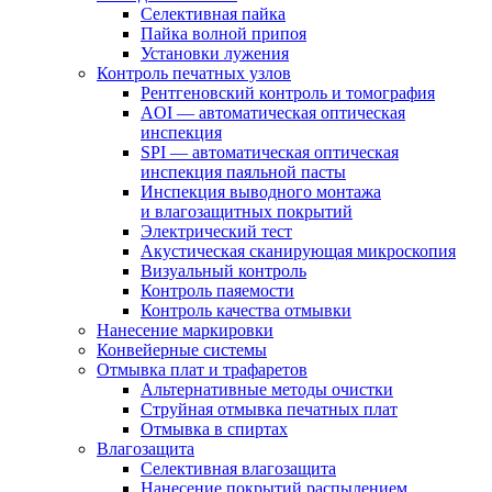
Селективная пайка
Пайка волной припоя
Установки лужения
Контроль печатных узлов
Рентгеновский контроль и томография
AOI — автоматическая оптическая
инспекция
SPI — автоматическая оптическая
инспекция паяльной пасты
Инспекция выводного монтажа
и влагозащитных покрытий
Электрический тест
Акустическая сканирующая микроскопия
Визуальный контроль
Контроль паяемости
Контроль качества отмывки
Нанесение маркировки
Конвейерные системы
Отмывка плат и трафаретов
Альтернативные методы очистки
Струйная отмывка печатных плат
Отмывка в спиртах
Влагозащита
Селективная влагозащита
Нанесение покрытий распылением