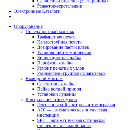
Сервисный инженер (электроника)
Редактор-верстальщик
Электронные Каталоги
Оборудование
Поверхностный монтаж
Трафаретная печать
Каплеструйная печать
Дозирование паст и клеев
Установщики компонентов
Конвекционная пайка
Парофазная пайка
Ремонт печатных узлов
Разделители групповых заготовок
Выводной монтаж
Селективная пайка
Пайка волной припоя
Установки лужения
Контроль печатных узлов
Рентгеновский контроль и томография
AOI — автоматическая оптическая
инспекция
SPI — автоматическая оптическая
инспекция паяльной пасты