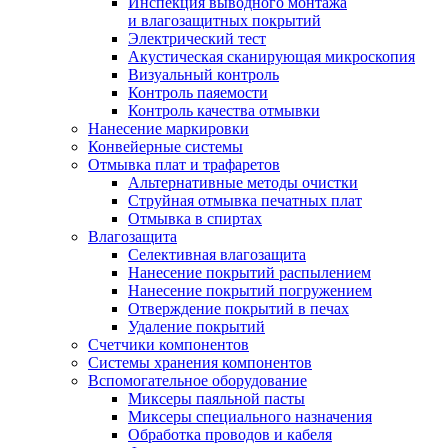
Инспекция выводного монтажа
и влагозащитных покрытий
Электрический тест
Акустическая сканирующая микроскопия
Визуальный контроль
Контроль паяемости
Контроль качества отмывки
Нанесение маркировки
Конвейерные системы
Отмывка плат и трафаретов
Альтернативные методы очистки
Струйная отмывка печатных плат
Отмывка в спиртах
Влагозащита
Селективная влагозащита
Нанесение покрытий распылением
Нанесение покрытий погружением
Отверждение покрытий в печах
Удаление покрытий
Счетчики компонентов
Системы хранения компонентов
Вспомогательное оборудование
Миксеры паяльной пасты
Миксеры специального назначения
Обработка проводов и кабеля