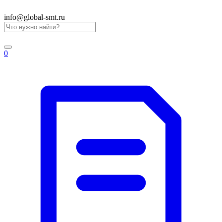
info@global-smt.ru
0