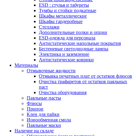
ESD : cтулья и табуреты
Тумбы и стойки подкатные
Шкафы металлические
Шкафы гардеробные
Стеллажи
Дополнительные полки и опции
ESD-одежда для персонала
Антистатические напольные покрытия
Бестеневые светодиодные лампы
Электрика и заземление
Антистатические коврики
Материалы
Отмывочные жидкости
Отмывка печатных плат от остатков флюсов
Очистка трафаретов от остатков паяльных
паст
Очистка оборудования
Паяльные пасты
Флюсы
Припои
Клеи для пайки
Ионообменная смола
Паяльные маски
Наличие на складе