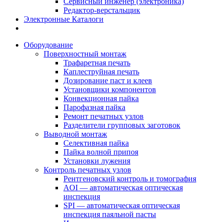
Сервисный инженер (электроника)
Редактор-верстальщик
Электронные Каталоги
Оборудование
Поверхностный монтаж
Трафаретная печать
Каплеструйная печать
Дозирование паст и клеев
Установщики компонентов
Конвекционная пайка
Парофазная пайка
Ремонт печатных узлов
Разделители групповых заготовок
Выводной монтаж
Селективная пайка
Пайка волной припоя
Установки лужения
Контроль печатных узлов
Рентгеновский контроль и томография
AOI — автоматическая оптическая
инспекция
SPI — автоматическая оптическая
инспекция паяльной пасты