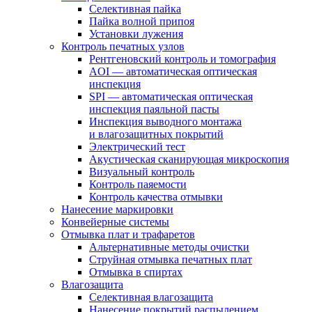
Селективная пайка
Пайка волной припоя
Установки лужения
Контроль печатных узлов
Рентгеновский контроль и томография
AOI — автоматическая оптическая
инспекция
SPI — автоматическая оптическая
инспекция паяльной пасты
Инспекция выводного монтажа
и влагозащитных покрытий
Электрический тест
Акустическая сканирующая микроскопия
Визуальный контроль
Контроль паяемости
Контроль качества отмывки
Нанесение маркировки
Конвейерные системы
Отмывка плат и трафаретов
Альтернативные методы очистки
Струйная отмывка печатных плат
Отмывка в спиртах
Влагозащита
Селективная влагозащита
Нанесение покрытий распылением