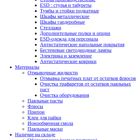
ESD : cтулья и табуреты
Тумбы и стойки подкатные
Шкафы металлические
Шкафы гардеробные
Стеллажи
Дополнительные полки и опции
ESD-одежда для персонала
Антистатические напольные покрытия
Бестеневые светодиодные лампы
Электрика и заземление
Антистатические коврики
Материалы
Отмывочные жидкости
Отмывка печатных плат от остатков флюсов
Очистка трафаретов от остатков паяльных
паст
Очистка оборудования
Паяльные пасты
Флюсы
Припои
Клеи для пайки
Ионообменная смола
Паяльные маски
Наличие на складе