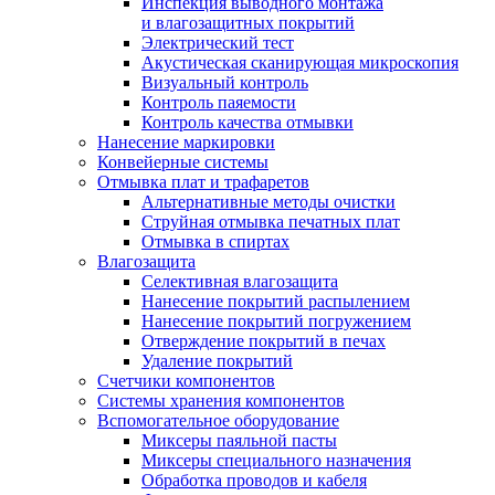
Инспекция выводного монтажа
и влагозащитных покрытий
Электрический тест
Акустическая сканирующая микроскопия
Визуальный контроль
Контроль паяемости
Контроль качества отмывки
Нанесение маркировки
Конвейерные системы
Отмывка плат и трафаретов
Альтернативные методы очистки
Струйная отмывка печатных плат
Отмывка в спиртах
Влагозащита
Селективная влагозащита
Нанесение покрытий распылением
Нанесение покрытий погружением
Отверждение покрытий в печах
Удаление покрытий
Счетчики компонентов
Системы хранения компонентов
Вспомогательное оборудование
Миксеры паяльной пасты
Миксеры специального назначения
Обработка проводов и кабеля