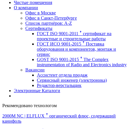
Чистые помещения
О компании
Офис в Москве
Офис в Санкт-Петербурге
Список партнёров: A-Z
Сертификаты
ГОСТ ISO 9001-2011 ꜛ сертификат на
проектные и строительные работы
ГОСТ ИСО 9001-2015 ꜛ Поставка
оборудования и компонентов, монтаж и
сервис
GOST ISO 9001-2015 ꜛ The Complex
instrumentation of Radio and Electronics industry
Вакансии
Ассистент отдела продаж
Сервисный инженер (электроника)
Редактор-верстальщик
Электронные Каталоги
Рекомендовано технологом
2000M NC | ELFLUX ꜛ
органический флюс, содержащий
канифоль