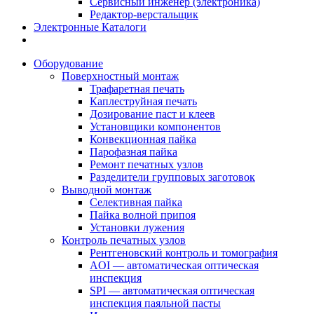
Сервисный инженер (электроника)
Редактор-верстальщик
Электронные Каталоги
Оборудование
Поверхностный монтаж
Трафаретная печать
Каплеструйная печать
Дозирование паст и клеев
Установщики компонентов
Конвекционная пайка
Парофазная пайка
Ремонт печатных узлов
Разделители групповых заготовок
Выводной монтаж
Селективная пайка
Пайка волной припоя
Установки лужения
Контроль печатных узлов
Рентгеновский контроль и томография
AOI — автоматическая оптическая
инспекция
SPI — автоматическая оптическая
инспекция паяльной пасты