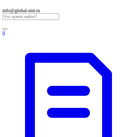
info@global-smt.ru
0