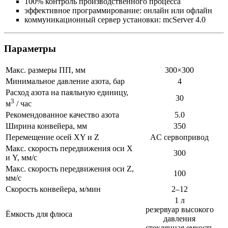
100% контроль производственного процесса
эффективное программирование: онлайн или офлайн
коммуникационный сервер установки: mcServer 4.0
Параметры
Макс. размеры ПП, мм
300×300
Минимальное давление азота, бар
4
Расход азота на паяльную единицу,
30
3
м
/ час
Рекомендованное качество азота
5.0
Ширина конвейера, мм
350
Перемещение осей XY и Z
AC сервопривод
Макс. скорость передвижения оси X
300
и Y, мм/с
Макс. скорость передвижения оси Z,
100
мм/с
Скорость конвейера, м/мин
2–12
1 л
резервуар высокого
Ёмкость для флюса
давления
стеклянная емкость