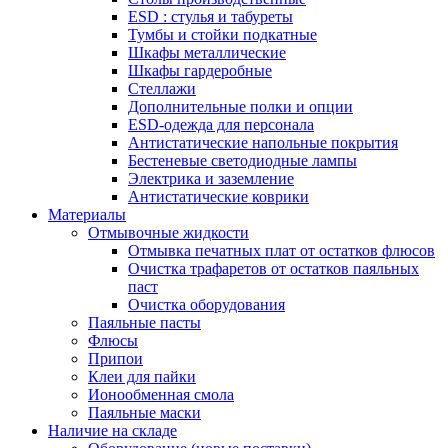
ESD : cтулья и табуреты
Тумбы и стойки подкатные
Шкафы металлические
Шкафы гардеробные
Стеллажи
Дополнительные полки и опции
ESD-одежда для персонала
Антистатические напольные покрытия
Бестеневые светодиодные лампы
Электрика и заземление
Антистатические коврики
Материалы
Отмывочные жидкости
Отмывка печатных плат от остатков флюсов
Очистка трафаретов от остатков паяльных
паст
Очистка оборудования
Паяльные пасты
Флюсы
Припои
Клеи для пайки
Ионообменная смола
Паяльные маски
Наличие на складе