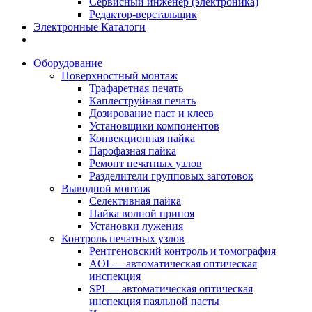
Сервисный инженер (электроника)
Редактор-верстальщик
Электронные Каталоги
Оборудование
Поверхностный монтаж
Трафаретная печать
Каплеструйная печать
Дозирование паст и клеев
Установщики компонентов
Конвекционная пайка
Парофазная пайка
Ремонт печатных узлов
Разделители групповых заготовок
Выводной монтаж
Селективная пайка
Пайка волной припоя
Установки лужения
Контроль печатных узлов
Рентгеновский контроль и томография
AOI — автоматическая оптическая
инспекция
SPI — автоматическая оптическая
инспекция паяльной пасты