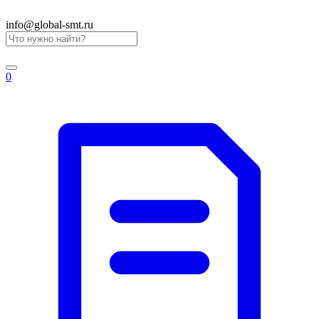
info@global-smt.ru
0