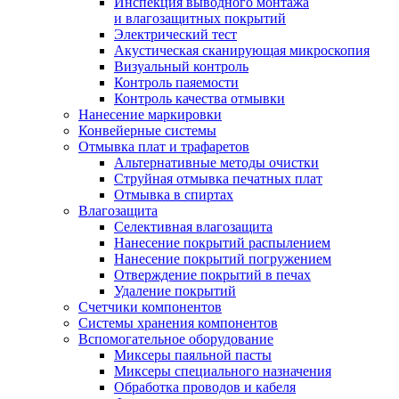
Инспекция выводного монтажа
и влагозащитных покрытий
Электрический тест
Акустическая сканирующая микроскопия
Визуальный контроль
Контроль паяемости
Контроль качества отмывки
Нанесение маркировки
Конвейерные системы
Отмывка плат и трафаретов
Альтернативные методы очистки
Струйная отмывка печатных плат
Отмывка в спиртах
Влагозащита
Селективная влагозащита
Нанесение покрытий распылением
Нанесение покрытий погружением
Отверждение покрытий в печах
Удаление покрытий
Счетчики компонентов
Системы хранения компонентов
Вспомогательное оборудование
Миксеры паяльной пасты
Миксеры специального назначения
Обработка проводов и кабеля