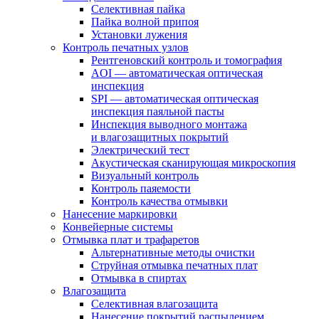
Селективная пайка
Пайка волной припоя
Установки лужения
Контроль печатных узлов
Рентгеновский контроль и томография
AOI — автоматическая оптическая
инспекция
SPI — автоматическая оптическая
инспекция паяльной пасты
Инспекция выводного монтажа
и влагозащитных покрытий
Электрический тест
Акустическая сканирующая микроскопия
Визуальный контроль
Контроль паяемости
Контроль качества отмывки
Нанесение маркировки
Конвейерные системы
Отмывка плат и трафаретов
Альтернативные методы очистки
Струйная отмывка печатных плат
Отмывка в спиртах
Влагозащита
Селективная влагозащита
Нанесение покрытий распылением