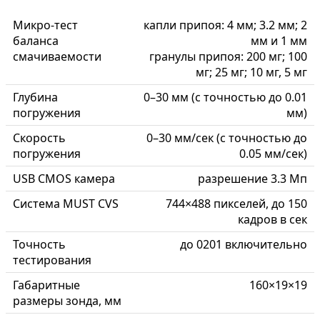
Микро-тест
капли припоя: 4 мм; 3.2 мм; 2
баланса
мм и 1 мм
смачиваемости
гранулы припоя: 200 мг; 100
мг; 25 мг; 10 мг, 5 мг
Глубина
0–30 мм (с точностью до 0.01
погружения
мм)
Скорость
0–30 мм/сек (с точностью до
погружения
0.05 мм/сек)
USB CMOS камера
разрешение 3.3 Мп
Система MUST CVS
744×488 пикселей, до 150
кадров в сек
Точность
до 0201 включительно
тестирования
Габаритные
160×19×19
размеры зонда, мм