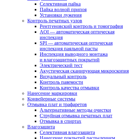
Селективная пайка
Пайка волной припоя
Установки лужения
Контроль печатных узлов
Рентгеновский контроль и томография
AOI — автоматическая оптическая
инспекция
SPI — автоматическая оптическая
инспекция паяльной пасты
Инспекция выводного монтажа
и влагозащитных покрытий
Электрический тест
Акустическая сканирующая микроскопия
Визуальный контроль
Контроль паяемости
Контроль качества отмывки
Нанесение маркировки
Конвейерные системы
Отмывка плат и трафаретов
Альтернативные методы очистки
Струйная отмывка печатных плат
Отмывка в спиртах
Влагозащита
Селективная влагозащита
Нанесение покрытий распылением