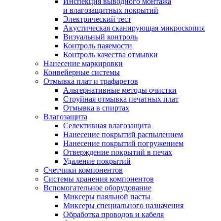
Инспекция выводного монтажа
и влагозащитных покрытий
Электрический тест
Акустическая сканирующая микроскопия
Визуальный контроль
Контроль паяемости
Контроль качества отмывки
Нанесение маркировки
Конвейерные системы
Отмывка плат и трафаретов
Альтернативные методы очистки
Струйная отмывка печатных плат
Отмывка в спиртах
Влагозащита
Селективная влагозащита
Нанесение покрытий распылением
Нанесение покрытий погружением
Отверждение покрытий в печах
Удаление покрытий
Счетчики компонентов
Системы хранения компонентов
Вспомогательное оборудование
Миксеры паяльной пасты
Миксеры специального назначения
Обработка проводов и кабеля