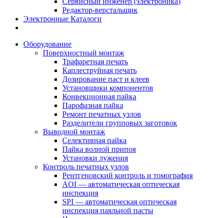
Сервисный инженер (электроника)
Редактор-верстальщик
Электронные Каталоги
Оборудование
Поверхностный монтаж
Трафаретная печать
Каплеструйная печать
Дозирование паст и клеев
Установщики компонентов
Конвекционная пайка
Парофазная пайка
Ремонт печатных узлов
Разделители групповых заготовок
Выводной монтаж
Селективная пайка
Пайка волной припоя
Установки лужения
Контроль печатных узлов
Рентгеновский контроль и томография
AOI — автоматическая оптическая
инспекция
SPI — автоматическая оптическая
инспекция паяльной пасты