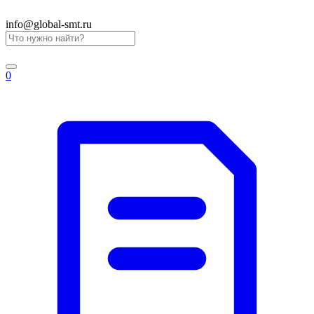
info@global-smt.ru
0