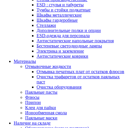
ESD : cтулья и табуреты
Тумбы и стойки подкатные
Шкафы металлические
Шкафы гардеробные
Стеллажи
Дополнительные полки и опции
ESD-одежда для персонала
Антистатические напольные покрытия
Бестеневые светодиодные лампы
Электрика и заземление
Антистатические коврики
Материалы
Отмывочные жидкости
Отмывка печатных плат от остатков флюсов
Очистка трафаретов от остатков паяльных
паст
Очистка оборудования
Паяльные пасты
Флюсы
Припои
Клеи для пайки
Ионообменная смола
Паяльные маски
Наличие на складе