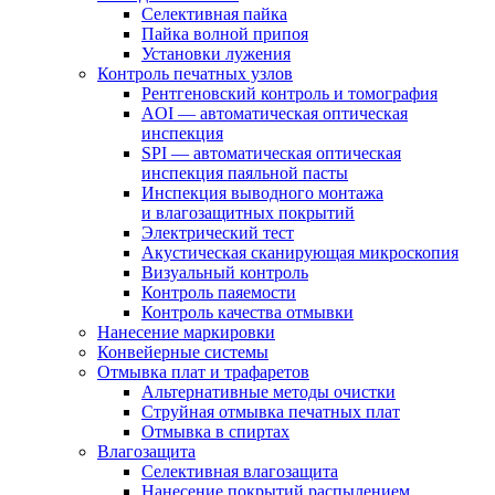
Селективная пайка
Пайка волной припоя
Установки лужения
Контроль печатных узлов
Рентгеновский контроль и томография
AOI — автоматическая оптическая
инспекция
SPI — автоматическая оптическая
инспекция паяльной пасты
Инспекция выводного монтажа
и влагозащитных покрытий
Электрический тест
Акустическая сканирующая микроскопия
Визуальный контроль
Контроль паяемости
Контроль качества отмывки
Нанесение маркировки
Конвейерные системы
Отмывка плат и трафаретов
Альтернативные методы очистки
Струйная отмывка печатных плат
Отмывка в спиртах
Влагозащита
Селективная влагозащита
Нанесение покрытий распылением