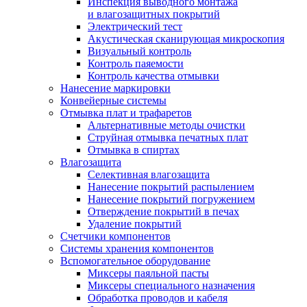
Инспекция выводного монтажа
и влагозащитных покрытий
Электрический тест
Акустическая сканирующая микроскопия
Визуальный контроль
Контроль паяемости
Контроль качества отмывки
Нанесение маркировки
Конвейерные системы
Отмывка плат и трафаретов
Альтернативные методы очистки
Струйная отмывка печатных плат
Отмывка в спиртах
Влагозащита
Селективная влагозащита
Нанесение покрытий распылением
Нанесение покрытий погружением
Отверждение покрытий в печах
Удаление покрытий
Счетчики компонентов
Системы хранения компонентов
Вспомогательное оборудование
Миксеры паяльной пасты
Миксеры специального назначения
Обработка проводов и кабеля