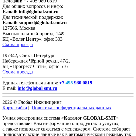
Телефон:
+7 495 980 0819
Для общих вопросов и инфо:
E-mail:
info@global-smt.ru
Для технической поддержки:
E-mail:
support@global-smt.ru
127566, Москва
Высоковольтный проезд, 1/49
БЦ «Вольт Центр», офис 303
Схема проезда
197342, Санкт-Петербург
Набережная Чёрной речки, 47/2,
БЦ «Прогресс Сити», офис 516
Схема проезда
Единая телефонная линия:
+7
495
980 0819
E-mail:
info@global-smt.ru
2026 © Глобал Инжиниринг
Карта сайта
|
Политика конфиденциальных данных
Умная электронная система
«Каталог GLOBAL-SMT
»
предоставляет Вам информацию о продуктах и услугах,
а также позволяет связаться с менеджером. Система собирает
пользовательские данные как в автоматическоми режиме, так