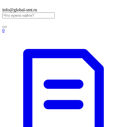
info@global-smt.ru
0