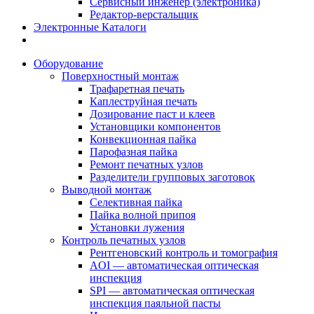
Сервисный инженер (электроника)
Редактор-верстальщик
Электронные Каталоги
Оборудование
Поверхностный монтаж
Трафаретная печать
Каплеструйная печать
Дозирование паст и клеев
Установщики компонентов
Конвекционная пайка
Парофазная пайка
Ремонт печатных узлов
Разделители групповых заготовок
Выводной монтаж
Селективная пайка
Пайка волной припоя
Установки лужения
Контроль печатных узлов
Рентгеновский контроль и томография
AOI — автоматическая оптическая
инспекция
SPI — автоматическая оптическая
инспекция паяльной пасты