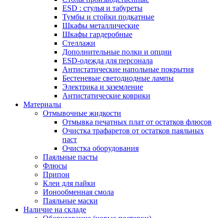
ESD : cтулья и табуреты
Тумбы и стойки подкатные
Шкафы металлические
Шкафы гардеробные
Стеллажи
Дополнительные полки и опции
ESD-одежда для персонала
Антистатические напольные покрытия
Бестеневые светодиодные лампы
Электрика и заземление
Антистатические коврики
Материалы
Отмывочные жидкости
Отмывка печатных плат от остатков флюсов
Очистка трафаретов от остатков паяльных
паст
Очистка оборудования
Паяльные пасты
Флюсы
Припои
Клеи для пайки
Ионообменная смола
Паяльные маски
Наличие на складе