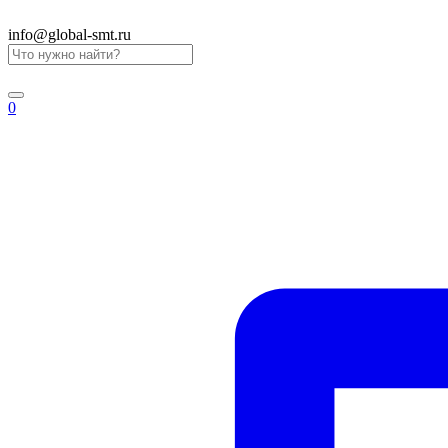
info@global-smt.ru
0