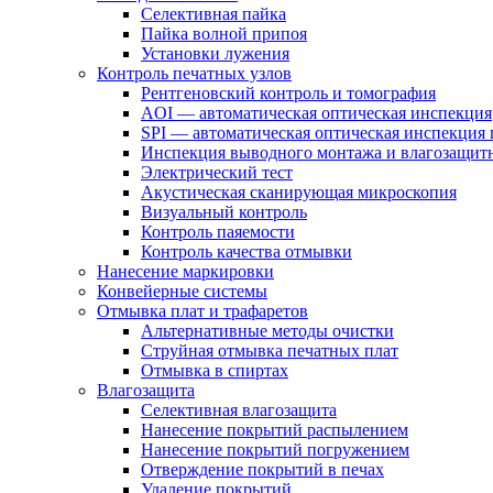
Селективная пайка
Пайка волной припоя
Установки лужения
Контроль печатных узлов
Рентгеновский контроль и томография
AOI — автоматическая оптическая инспекция
SPI — автоматическая оптическая инспекция 
Инспекция выводного монтажа и влагозащит
Электрический тест
Акустическая сканирующая микроскопия
Визуальный контроль
Контроль паяемости
Контроль качества отмывки
Нанесение маркировки
Конвейерные системы
Отмывка плат и трафаретов
Альтернативные методы очистки
Струйная отмывка печатных плат
Отмывка в спиртах
Влагозащита
Селективная влагозащита
Нанесение покрытий распылением
Нанесение покрытий погружением
Отверждение покрытий в печах
Удаление покрытий