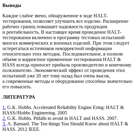
Выводы
Каждое слабое звено, обнаруженное в ходе HALT-
тестирования, позволяет улучшить все изделие. Расширение
рабочих границ повышает надежность продукции
и рентабельность. В настоящее время проведение HALT-
тестирования включено в программу тестовых испытаний
многих коммерческих и военных изделий. При этом следует
остерегаться источников некорректной информации
относительно этих методик. Последовательное, в полном
объеме и корректное применение тестирования HALT &
HASS всегда приносит прибыль производителю и конечному
пользователю. Экономический эффект от проведения этих
испытаний уже 20 лет тому назад был очень высок,
а современные методы и оборудование способны значительно
его повысить.
ЛИТЕРАТУРА
1.
G.K. Hobbs. Accelerated Reliability Engine Ering: HALT &
HASS//Hobbs Engineering. 2005
2.
G.K. Hobbs. Pitfalls to avoid in HALT and HASS. 2007.
3.
A. Barnard. The Ten things You Should Know about HALT &
HASS. 2012 IEEE.