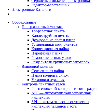
Сервисный инженер (электроника)
Редактор-верстальщик
Электронные Каталоги
Оборудование
Поверхностный монтаж
Трафаретная печать
Каплеструйная печать
Дозирование паст и клеев
Установщики компонентов
Конвекционная пайка
Парофазная пайка
Ремонт печатных узлов
Разделители групповых заготовок
Выводной монтаж
Селективная пайка
Пайка волной припоя
Установки лужения
Контроль печатных узлов
Рентгеновский контроль и томография
AOI — автоматическая оптическая
инспекция
SPI — автоматическая оптическая
инспекция паяльной пасты