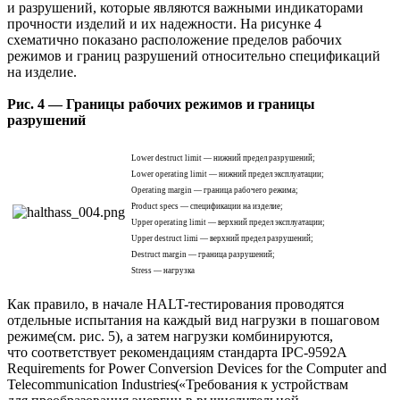
и разрушений, которые являются важными индикаторами
прочности изделий и их надежности. На рисунке 4
схематично показано расположение пределов рабочих
режимов и границ разрушений относительно спецификаций
на изделие.
Рис. 4 —
Границы рабочих режимов и границы
разрушений
Lower destruct limit — нижний предел разрушений;
Lower operating limit — нижний предел эксплуатации;
Operating margin — граница рабочего режима;
Product specs — спецификации на изделие;
Upper operating limit — верхний предел эксплуатации;
Upper destruct limi — верхний предел разрушений;
Destruct margin — граница разрушений;
Stress — нагрузка
Как правило, в начале HALT-тестирования проводятся
отдельные испытания на каждый вид нагрузки в пошаговом
режиме
(см
. рис. 5), а затем нагрузки комбинируются,
что соответствует рекомендациям стандарта IPC-9592A
Requirements for Power Conversion Devices for the Computer and
Telecommunication Industries
(
«Требования
к устройствам