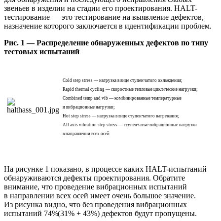
звеньев в изделии на стадии его проектирования. HALT-
тестирование — это тестирование на выявление дефектов,
назначение которого заключается в идентификации проблем.
Рис. 1 — Распределение обнаруженных дефектов по типу
тестовых испытаний
Cold step stress — нагрузка в виде ступенчатого охлаждения;
Rapid thermal cycling — скоростные тепловые циклические нагрузки;
Combined temp and vib — комбинированные температурные
и вибрационные нагрузки;
Hot step stress — нагрузка в виде ступенчатого нагревания;
All axis vibration step stress — ступенчатые вибрационные нагрузки
в направлении всех осей
На рисунке 1 показано, в процессе каких HALT-испытаний
обнаруживаются дефекты проектирования. Обратите
внимание, что проведение вибрационных испытаний
в направлении всех осей имеет очень большое значение.
Из рисунка видно, что без проведения вибрационных
испытаний 74%
(31
% + 43%) дефектов будут пропущены.