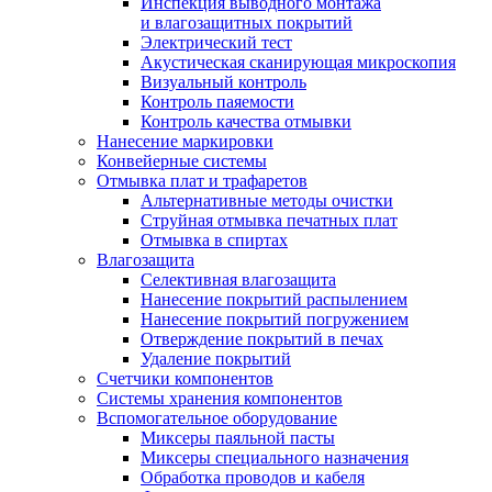
Инспекция выводного монтажа
и влагозащитных покрытий
Электрический тест
Акустическая сканирующая микроскопия
Визуальный контроль
Контроль паяемости
Контроль качества отмывки
Нанесение маркировки
Конвейерные системы
Отмывка плат и трафаретов
Альтернативные методы очистки
Струйная отмывка печатных плат
Отмывка в спиртах
Влагозащита
Селективная влагозащита
Нанесение покрытий распылением
Нанесение покрытий погружением
Отверждение покрытий в печах
Удаление покрытий
Счетчики компонентов
Системы хранения компонентов
Вспомогательное оборудование
Миксеры паяльной пасты
Миксеры специального назначения
Обработка проводов и кабеля