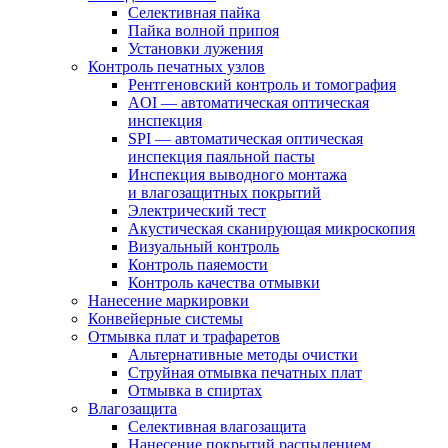
Селективная пайка
Пайка волной припоя
Установки лужения
Контроль печатных узлов
Рентгеновский контроль и томография
AOI — автоматическая оптическая
инспекция
SPI — автоматическая оптическая
инспекция паяльной пасты
Инспекция выводного монтажа
и влагозащитных покрытий
Электрический тест
Акустическая сканирующая микроскопия
Визуальный контроль
Контроль паяемости
Контроль качества отмывки
Нанесение маркировки
Конвейерные системы
Отмывка плат и трафаретов
Альтернативные методы очистки
Струйная отмывка печатных плат
Отмывка в спиртах
Влагозащита
Селективная влагозащита
Нанесение покрытий распылением