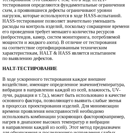
тестирования определяются фундаментальные ограничения
схем, а проявившиеся дефекты ограничивают уровни
нагрузок, которые используются в ходе HASS-испытаний.
HASS-тестирование позволяет значительно уменьшить
расходы на контроль изделий, поскольку сокращение времени
его проведения требует меньшего количества ресурсов
(вибростендов
, камер, систем мониторинга, потребляемой
мощности и жидкого азота). В отличие от тестирования
на соответствие сертифицированным техническим
характеристикам, HALT & HASS является испытанием
по выявлению дефектов.
HALT­-ТЕСТИРОВАНИЕ
В ходе ускоренного тестирования каждое внешнее
воздействие, имеющее определенное значение
(температура
,
вибрации в направлении каждой из осей, влажность, UV-
лучи, радиация и т.?д.), может быть использовано в качестве
основного фактора, позволяющего выявить слабые звенья
в процессах проектирования изделий. Для минимизации
времени проявления неисправностей необходимо
использовать комбинации ускоряющих факторов
(например
,
нагрев в диапазоне высоких температур и вибрации
в направлении каждой из осей). Этот метод предназначен
для обнаружения и последующего исправления слабых