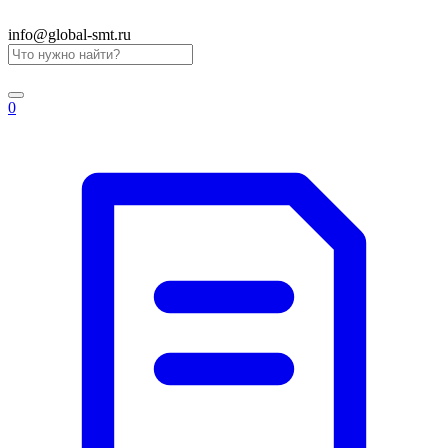
info@global-smt.ru
0