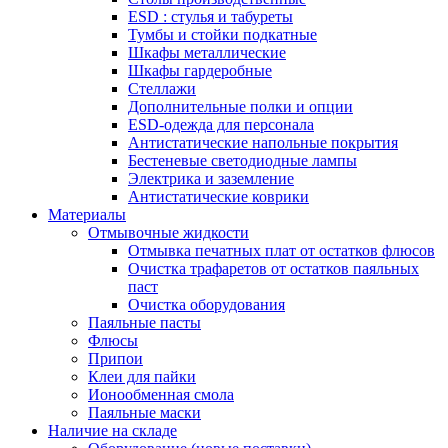
ESD : cтулья и табуреты
Тумбы и стойки подкатные
Шкафы металлические
Шкафы гардеробные
Стеллажи
Дополнительные полки и опции
ESD-одежда для персонала
Антистатические напольные покрытия
Бестеневые светодиодные лампы
Электрика и заземление
Антистатические коврики
Материалы
Отмывочные жидкости
Отмывка печатных плат от остатков флюсов
Очистка трафаретов от остатков паяльных
паст
Очистка оборудования
Паяльные пасты
Флюсы
Припои
Клеи для пайки
Ионообменная смола
Паяльные маски
Наличие на складе