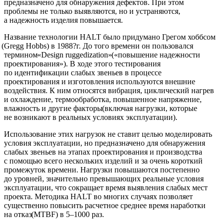
предназначено для обнаружения дефектов. При этом
проблемы не только выявляются, но и устраняются,
а надежность изделия повышается.
Название технологии HALT было придумано Грегом хоббсом
(Gregg
Hobbs) в 1988?г. До того времени он пользовался
термином
«Design
ruggedization»
(
«повышение
надежности
проектирования»). В ходе этого тестирования
по идентификации слабых звеньев в процессе
проектирования и изготовления используются внешние
воздействия. К ним относятся вибрация, циклический нагрев
и охлаждение, термообработка, повышенное напряжение,
влажность и другие факторы
(включая
нагрузки, которые
не возникают в реальных условиях эксплуатации).
Использование этих нагрузок не ставит целью моделировать
условия эксплуатации, но предназначено для обнаружения
слабых звеньев на этапах проектирования и производства
с помощью всего нескольких изделий и за очень короткий
промежуток времени. Нагрузки повышаются постепенно
до уровней, значительно превышающих реальные условия
эксплуатации, что сокращает время выявления слабых мест
проекта. Методика HALT во многих случаях позволяет
существенно повысить расчетное среднее время наработки
на отказ
(MTBF
) в 5–1000 раз.