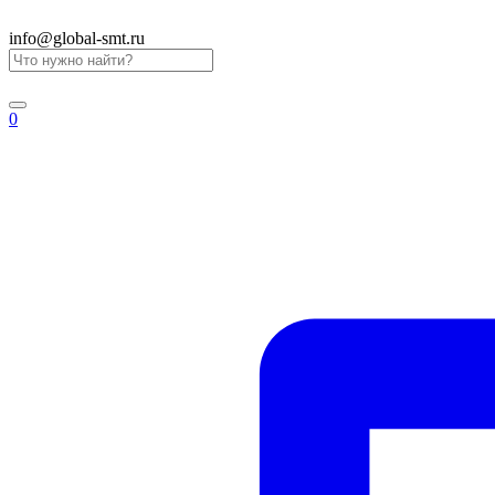
info@global-smt.ru
0