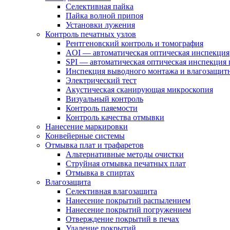
Селективная пайка
Пайка волной припоя
Установки лужения
Контроль печатных узлов
Рентгеновский контроль и томография
AOI — автоматическая оптическая инспекция
SPI — автоматическая оптическая инспекция 
Инспекция выводного монтажа и влагозащит
Электрический тест
Акустическая сканирующая микроскопия
Визуальный контроль
Контроль паяемости
Контроль качества отмывки
Нанесение маркировки
Конвейерные системы
Отмывка плат и трафаретов
Альтернативные методы очистки
Струйная отмывка печатных плат
Отмывка в спиртах
Влагозащита
Селективная влагозащита
Нанесение покрытий распылением
Нанесение покрытий погружением
Отверждение покрытий в печах
Удаление покрытий