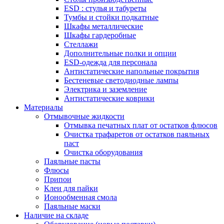
ESD : cтулья и табуреты
Тумбы и стойки подкатные
Шкафы металлические
Шкафы гардеробные
Стеллажи
Дополнительные полки и опции
ESD-одежда для персонала
Антистатические напольные покрытия
Бестеневые светодиодные лампы
Электрика и заземление
Антистатические коврики
Материалы
Отмывочные жидкости
Отмывка печатных плат от остатков флюсов
Очистка трафаретов от остатков паяльных
паст
Очистка оборудования
Паяльные пасты
Флюсы
Припои
Клеи для пайки
Ионообменная смола
Паяльные маски
Наличие на складе