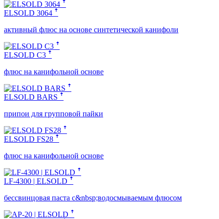
ELSOLD 3064 ꜛ
активный флюс на основе синтетической канифоли
ELSOLD C3 ꜛ
флюс на канифольной основе
ELSOLD BARS ꜛ
припои для групповой пайки
ELSOLD FS28 ꜛ
флюс на канифольной основе
LF-4300 | ELSOLD ꜛ
бессвинцовая паста с&nbsp;водосмываемым флюсом