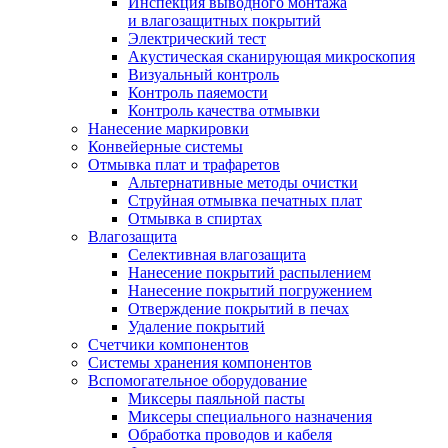
Инспекция выводного монтажа
и влагозащитных покрытий
Электрический тест
Акустическая сканирующая микроскопия
Визуальный контроль
Контроль паяемости
Контроль качества отмывки
Нанесение маркировки
Конвейерные системы
Отмывка плат и трафаретов
Альтернативные методы очистки
Струйная отмывка печатных плат
Отмывка в спиртах
Влагозащита
Селективная влагозащита
Нанесение покрытий распылением
Нанесение покрытий погружением
Отверждение покрытий в печах
Удаление покрытий
Счетчики компонентов
Системы хранения компонентов
Вспомогательное оборудование
Миксеры паяльной пасты
Миксеры специального назначения
Обработка проводов и кабеля