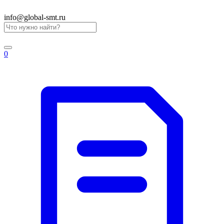
info@global-smt.ru
0