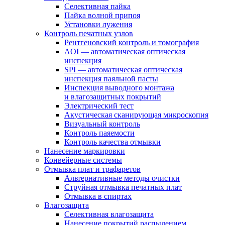
Селективная пайка
Пайка волной припоя
Установки лужения
Контроль печатных узлов
Рентгеновский контроль и томография
AOI — автоматическая оптическая
инспекция
SPI — автоматическая оптическая
инспекция паяльной пасты
Инспекция выводного монтажа
и влагозащитных покрытий
Электрический тест
Акустическая сканирующая микроскопия
Визуальный контроль
Контроль паяемости
Контроль качества отмывки
Нанесение маркировки
Конвейерные системы
Отмывка плат и трафаретов
Альтернативные методы очистки
Струйная отмывка печатных плат
Отмывка в спиртах
Влагозащита
Селективная влагозащита
Нанесение покрытий распылением