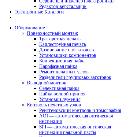
Сервисный инженер (электроника)
Редактор-верстальщик
Электронные Каталоги
Оборудование
Поверхностный монтаж
Трафаретная печать
Каплеструйная печать
Дозирование паст и клеев
Установщики компонентов
Конвекционная пайка
Парофазная пайка
Ремонт печатных узлов
Разделители групповых заготовок
Выводной монтаж
Селективная пайка
Пайка волной припоя
Установки лужения
Контроль печатных узлов
Рентгеновский контроль и томография
AOI — автоматическая оптическая
инспекция
SPI — автоматическая оптическая
инспекция паяльной пасты