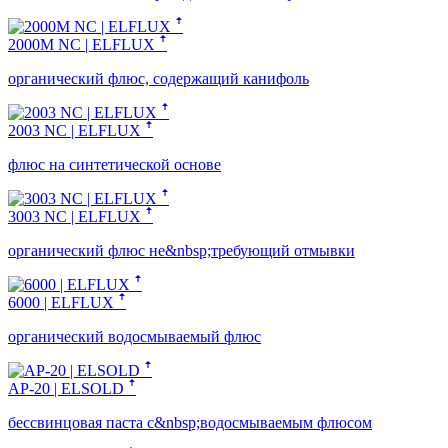
2000M NC | ELFLUX ꜛ
органический флюс, содержащий канифоль
2003 NC | ELFLUX ꜛ
флюс на синтетической основе
3003 NC | ELFLUX ꜛ
органический флюс не&nbsp;требующий отмывки
6000 | ELFLUX ꜛ
органический водосмываемый флюс
AP-20 | ELSOLD ꜛ
бессвинцовая паста с&nbsp;водосмываемым флюсом