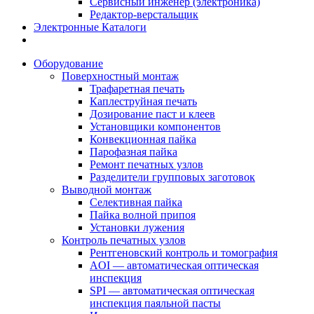
Сервисный инженер (электроника)
Редактор-верстальщик
Электронные Каталоги
Оборудование
Поверхностный монтаж
Трафаретная печать
Каплеструйная печать
Дозирование паст и клеев
Установщики компонентов
Конвекционная пайка
Парофазная пайка
Ремонт печатных узлов
Разделители групповых заготовок
Выводной монтаж
Селективная пайка
Пайка волной припоя
Установки лужения
Контроль печатных узлов
Рентгеновский контроль и томография
AOI — автоматическая оптическая
инспекция
SPI — автоматическая оптическая
инспекция паяльной пасты