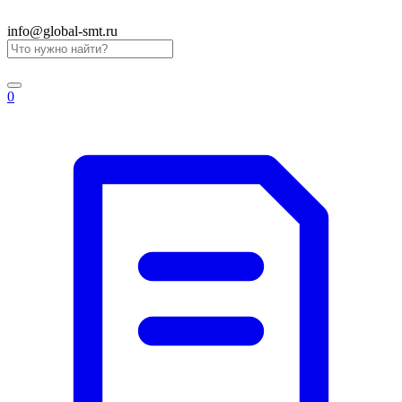
info@global-smt.ru
0