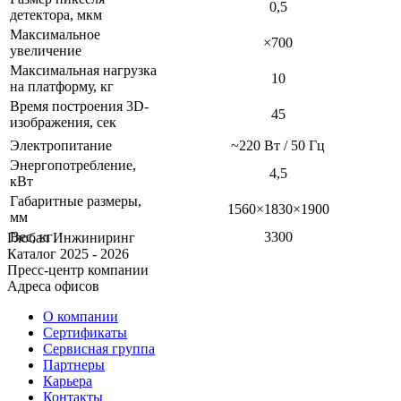
0,5
детектора, мкм
Максимальное
×700
увеличение
Максимальная нагрузка
10
на платформу, кг
Время построения 3D-
45
изображения, сек
Электропитание
~220 Вт / 50 Гц
Энергопотребление,
4,5
кВт
Габаритные размеры,
1560×1830×1900
мм
Вес, кг
3300
Глобал Инжиниринг
Каталог 2025 - 2026
Пресс-центр компании
Адреса офисов
О компании
Сертификаты
Сервисная группа
Партнеры
Карьера
Контакты