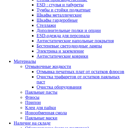
ESD : cтулья и табуреты
Тумбы и стойки подкатные
Шкафы металлические
Шкафы гардеробные
Стеллажи
Дополнительные полки и опции
ESD-одежда для персонала
Антистатические напольные покрытия
Бестеневые светодиодные лампы
Электрика и заземление
Антистатические коврики
Материалы
Отмывочные жидкости
Отмывка печатных плат от остатков флюсов
Очистка трафаретов от остатков паяльных
паст
Очистка оборудования
Паяльные пасты
Флюсы
Припои
Клеи для пайки
Ионообменная смола
Паяльные маски
Наличие на складе