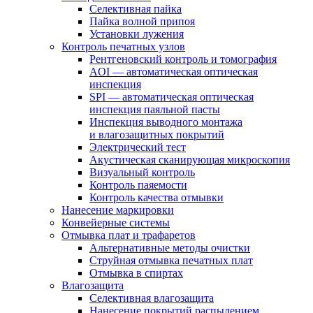
Селективная пайка
Пайка волной припоя
Установки лужения
Контроль печатных узлов
Рентгеновский контроль и томография
AOI — автоматическая оптическая
инспекция
SPI — автоматическая оптическая
инспекция паяльной пасты
Инспекция выводного монтажа
и влагозащитных покрытий
Электрический тест
Акустическая сканирующая микроскопия
Визуальный контроль
Контроль паяемости
Контроль качества отмывки
Нанесение маркировки
Конвейерные системы
Отмывка плат и трафаретов
Альтернативные методы очистки
Струйная отмывка печатных плат
Отмывка в спиртах
Влагозащита
Селективная влагозащита
Нанесение покрытий распылением