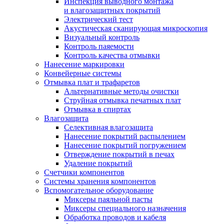
Инспекция выводного монтажа
и влагозащитных покрытий
Электрический тест
Акустическая сканирующая микроскопия
Визуальный контроль
Контроль паяемости
Контроль качества отмывки
Нанесение маркировки
Конвейерные системы
Отмывка плат и трафаретов
Альтернативные методы очистки
Струйная отмывка печатных плат
Отмывка в спиртах
Влагозащита
Селективная влагозащита
Нанесение покрытий распылением
Нанесение покрытий погружением
Отверждение покрытий в печах
Удаление покрытий
Счетчики компонентов
Системы хранения компонентов
Вспомогательное оборудование
Миксеры паяльной пасты
Миксеры специального назначения
Обработка проводов и кабеля