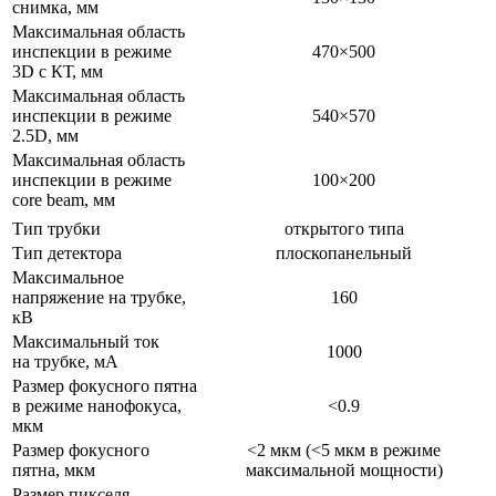
снимка, мм
Максимальная область
инспекции в режиме
470×500
3D с КТ, мм
Максимальная область
инспекции в режиме
540×570
2.5D, мм
Максимальная область
инспекции в режиме
100×200
core beam, мм
Тип трубки
открытого типа
Тип детектора
плоскопанельный
Максимальное
напряжение на трубке,
160
кВ
Максимальный ток
1000
на трубке, мА
Размер фокусного пятна
в режиме нанофокуса,
<0.9
мкм
Размер фокусного
<2 мкм (<5 мкм в режиме
пятна, мкм
максимальной мощности)
Размер пикселя