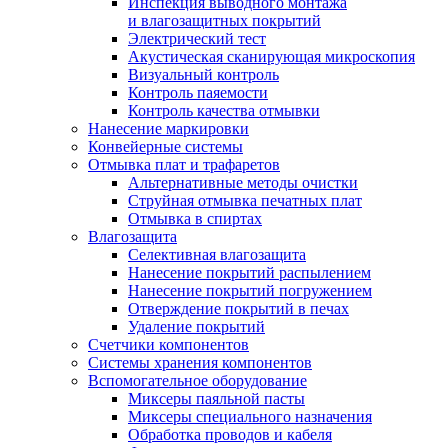
Инспекция выводного монтажа
и влагозащитных покрытий
Электрический тест
Акустическая сканирующая микроскопия
Визуальный контроль
Контроль паяемости
Контроль качества отмывки
Нанесение маркировки
Конвейерные системы
Отмывка плат и трафаретов
Альтернативные методы очистки
Струйная отмывка печатных плат
Отмывка в спиртах
Влагозащита
Селективная влагозащита
Нанесение покрытий распылением
Нанесение покрытий погружением
Отверждение покрытий в печах
Удаление покрытий
Счетчики компонентов
Системы хранения компонентов
Вспомогательное оборудование
Миксеры паяльной пасты
Миксеры специального назначения
Обработка проводов и кабеля