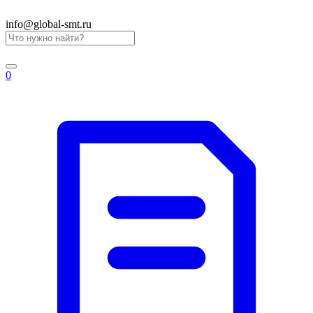
info@global-smt.ru
0