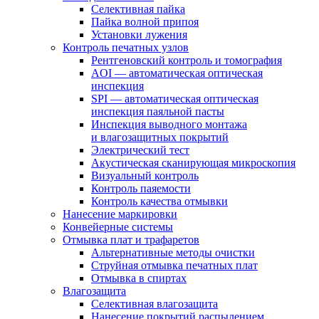
Селективная пайка
Пайка волной припоя
Установки лужения
Контроль печатных узлов
Рентгеновский контроль и томография
AOI — автоматическая оптическая
инспекция
SPI — автоматическая оптическая
инспекция паяльной пасты
Инспекция выводного монтажа
и влагозащитных покрытий
Электрический тест
Акустическая сканирующая микроскопия
Визуальный контроль
Контроль паяемости
Контроль качества отмывки
Нанесение маркировки
Конвейерные системы
Отмывка плат и трафаретов
Альтернативные методы очистки
Струйная отмывка печатных плат
Отмывка в спиртах
Влагозащита
Селективная влагозащита
Нанесение покрытий распылением