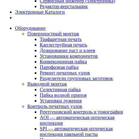
Сервисный инженер (электроника)
Редактор-верстальщик
Электронные Каталоги
Оборудование
Поверхностный монтаж
Трафаретная печать
Каплеструйная печать
Дозирование паст и клеев
Установщики компонентов
Конвекционная пайка
Парофазная пайка
Ремонт печатных узлов
Разделители групповых заготовок
Выводной монтаж
Селективная пайка
Пайка волной припоя
Установки лужения
Контроль печатных узлов
Рентгеновский контроль и томография
AOI — автоматическая оптическая
инспекция
SPI — автоматическая оптическая
инспекция паяльной пасты