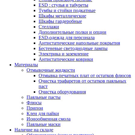
ESD : cтулья и табуреты
Тумбы и стойки подкатные
Шкафы металлические
Шкафы гардеробные
Стеллажи
Дополнительные полки и опции
ESD-одежда для персонала
Антистатические напольные покрытия
Бестеневые светодиодные лампы
Электрика и заземление
Антистатические коврики
Материалы
Отмывочные жидкости
Отмывка печатных плат от остатков флюсов
Очистка трафаретов от остатков паяльных
паст
Очистка оборудования
Паяльные пасты
Флюсы
Припои
Клеи для пайки
Ионообменная смола
Паяльные маски
Наличие на складе