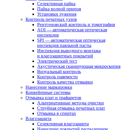
Селективная пайка
Пайка волной припоя
Установки лужения
Контроль печатных узлов
Рентгеновский контроль и томография
AOI — автоматическая оптическая
инспекция
SPI — автоматическая оптическая
инспекция паяльной пасты
Инспекция выводного монтажа
и влагозащитных покрытий
Электрический тест
Акустическая сканирующая микроскопия
Визуальный контроль
Контроль паяемости
Контроль качества отмывки
Нанесение маркировки
Конвейерные системы
Отмывка плат и трафаретов
Альтернативные методы очистки
Струйная отмывка печатных плат
Отмывка в спиртах
Влагозащита
Селективная влагозащита
Нанесение покрытий распылением