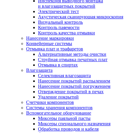
Инспекция выводного монтажа
и влагозащитных покрытий
Электрический тест
Акустическая сканирующая микроскопия
Визуальный контроль
Контроль паяемости
Контроль качества отмывки
Нанесение маркировки
Конвейерные системы
Отмывка плат и трафаретов
Альтернативные методы очистки
Струйная отмывка печатных плат
Отмывка в спиртах
Влагозащита
Селективная влагозащита
Нанесение покрытий распылением
Нанесение покрытий погружением
Отверждение покрытий в печах
Удаление покрытий
Счетчики компонентов
Системы хранения компонентов
Вспомогательное оборудование
Миксеры паяльной пасты
Миксеры специального назначения
Обработка проводов и кабеля