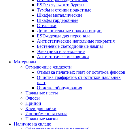
ESD : cтулья и табуреты
Тумбы и стойки подкатные
Шкафы металлические
Шкафы гардеробные
Стеллажи
Дополнительные полки и опции
ESD-одежда для персонала
Антистатические напольные покрытия
Бестеневые светодиодные лампы
Электрика и заземление
Антистатические коврики
Материалы
Отмывочные жидкости
Отмывка печатных плат от остатков флюсов
Очистка трафаретов от остатков паяльных
паст
Очистка оборудования
Паяльные пасты
Флюсы
Припои
Клеи для пайки
Ионообменная смола
Паяльные маски
Наличие на складе