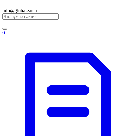
info@global-smt.ru
0