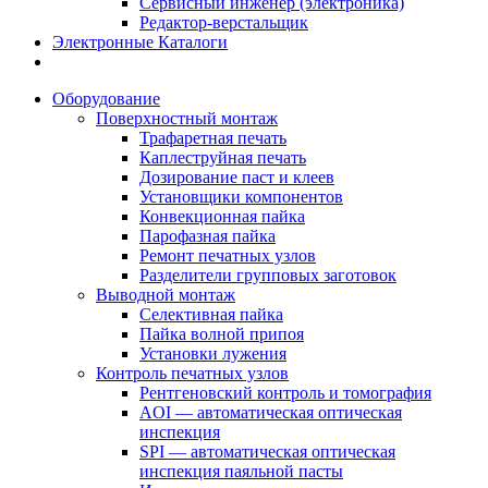
Сервисный инженер (электроника)
Редактор-верстальщик
Электронные Каталоги
Оборудование
Поверхностный монтаж
Трафаретная печать
Каплеструйная печать
Дозирование паст и клеев
Установщики компонентов
Конвекционная пайка
Парофазная пайка
Ремонт печатных узлов
Разделители групповых заготовок
Выводной монтаж
Селективная пайка
Пайка волной припоя
Установки лужения
Контроль печатных узлов
Рентгеновский контроль и томография
AOI — автоматическая оптическая
инспекция
SPI — автоматическая оптическая
инспекция паяльной пасты