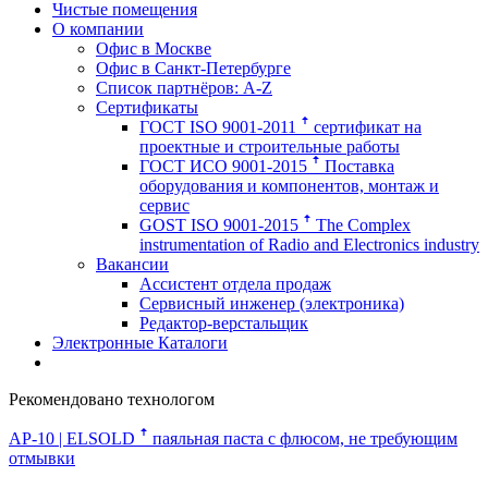
Чистые помещения
О компании
Офис в Москве
Офис в Санкт-Петербурге
Список партнёров: A-Z
Сертификаты
ГОСТ ISO 9001-2011 ꜛ сертификат на
проектные и строительные работы
ГОСТ ИСО 9001-2015 ꜛ Поставка
оборудования и компонентов, монтаж и
сервис
GOST ISO 9001-2015 ꜛ The Complex
instrumentation of Radio and Electronics industry
Вакансии
Ассистент отдела продаж
Сервисный инженер (электроника)
Редактор-верстальщик
Электронные Каталоги
Рекомендовано технологом
AP-10 | ELSOLD ꜛ
паяльная паста с флюсом, не требующим
отмывки