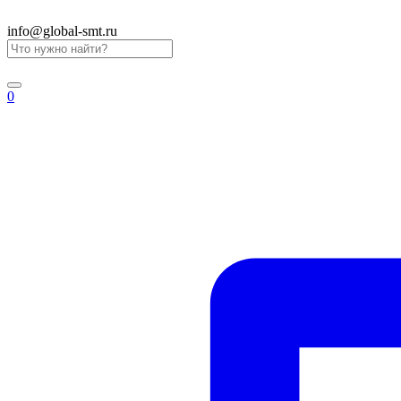
info@global-smt.ru
0