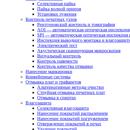
Селективная пайка
Пайка волной припоя
Установки лужения
Контроль печатных узлов
Рентгеновский контроль и томография
AOI — автоматическая оптическая инспекция
SPI — автоматическая оптическая инспекция 
Инспекция выводного монтажа и влагозащит
Электрический тест
Акустическая сканирующая микроскопия
Визуальный контроль
Контроль паяемости
Контроль качества отмывки
Нанесение маркировки
Конвейерные системы
Отмывка плат и трафаретов
Альтернативные методы очистки
Струйная отмывка печатных плат
Отмывка в спиртах
Влагозащита
Селективная влагозащита
Нанесение покрытий распылением
Нанесение покрытий погружением
Отверждение покрытий в печах
Удаление покрытий