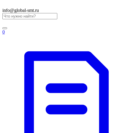
info@global-smt.ru
0