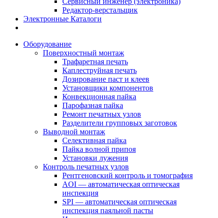
Сервисный инженер (электроника)
Редактор-верстальщик
Электронные Каталоги
Оборудование
Поверхностный монтаж
Трафаретная печать
Каплеструйная печать
Дозирование паст и клеев
Установщики компонентов
Конвекционная пайка
Парофазная пайка
Ремонт печатных узлов
Разделители групповых заготовок
Выводной монтаж
Селективная пайка
Пайка волной припоя
Установки лужения
Контроль печатных узлов
Рентгеновский контроль и томография
AOI — автоматическая оптическая
инспекция
SPI — автоматическая оптическая
инспекция паяльной пасты