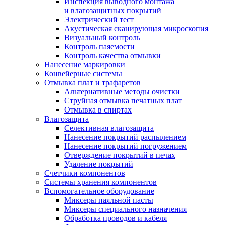
Инспекция выводного монтажа
и влагозащитных покрытий
Электрический тест
Акустическая сканирующая микроскопия
Визуальный контроль
Контроль паяемости
Контроль качества отмывки
Нанесение маркировки
Конвейерные системы
Отмывка плат и трафаретов
Альтернативные методы очистки
Струйная отмывка печатных плат
Отмывка в спиртах
Влагозащита
Селективная влагозащита
Нанесение покрытий распылением
Нанесение покрытий погружением
Отверждение покрытий в печах
Удаление покрытий
Счетчики компонентов
Системы хранения компонентов
Вспомогательное оборудование
Миксеры паяльной пасты
Миксеры специального назначения
Обработка проводов и кабеля