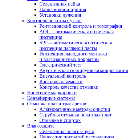
Селективная пайка
Пайка волной припоя
Установки лужения
Контроль печатных узлов
Рентгеновский контроль и томография
AOI — автоматическая оптическая
инспекция
SPI — автоматическая оптическая
инспекция паяльной пасты
Инспекция выводного монтажа
и влагозащитных покрытий
Электрический тест
Акустическая сканирующая микроскопия
Визуальный контроль
Контроль паяемости
Контроль качества отмывки
Нанесение маркировки
Конвейерные системы
Отмывка плат и трафаретов
Альтернативные методы очистки
Струйная отмывка печатных плат
Отмывка в спиртах
Влагозащита
Селективная влагозащита
Нанесение покрытий распылением