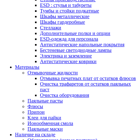
ESD : cтулья и табуреты
Тумбы и стойки подкатные
Шкафы металлические
Шкафы гардеробные
Стеллажи
Дополнительные полки и опции
ESD-одежда для персонала
Антистатические напольные покрытия
Бестеневые светодиодные лампы
Электрика и заземление
Антистатические коврики
Материалы
Отмывочные жидкости
Отмывка печатных плат от остатков флюсов
Очистка трафаретов от остатков паяльных
паст
Очистка оборудования
Паяльные пасты
Флюсы
Припои
Клеи для пайки
Ионообменная смола
Паяльные маски
Наличие на складе