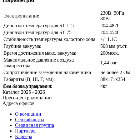
230В, 50Гц,
Электропитание
80Вт
Диапазон температур для ST 115
204-482C
Диапазон температур для ST 75
204-454C
Стабильность температуры холостого хода
+/- 1,1С
Глубина вакуума:
508 мм рт.ст.
Время достижения макс. вакуума:
200мсек.
Максимальное давление воздуха
1,44 bar
компрессора
Сопротивление заземления наконечника
не более 2 Ом
Габариты
(
В, Ш, Г; мм):
88х171х254
Вес блока управления:
4кг
Глобал Инжиниринг
Каталог 2025 - 2026
Пресс-центр компании
Адреса офисов
О компании
Сертификаты
Сервисная группа
Партнеры
Карьера