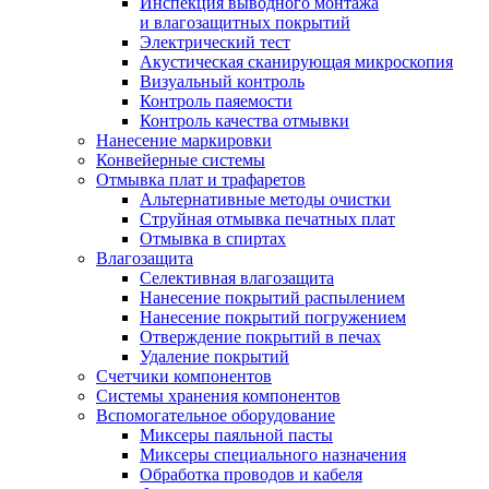
Инспекция выводного монтажа
и влагозащитных покрытий
Электрический тест
Акустическая сканирующая микроскопия
Визуальный контроль
Контроль паяемости
Контроль качества отмывки
Нанесение маркировки
Конвейерные системы
Отмывка плат и трафаретов
Альтернативные методы очистки
Струйная отмывка печатных плат
Отмывка в спиртах
Влагозащита
Селективная влагозащита
Нанесение покрытий распылением
Нанесение покрытий погружением
Отверждение покрытий в печах
Удаление покрытий
Счетчики компонентов
Системы хранения компонентов
Вспомогательное оборудование
Миксеры паяльной пасты
Миксеры специального назначения
Обработка проводов и кабеля