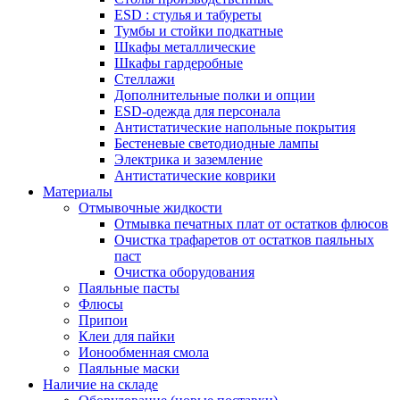
ESD : cтулья и табуреты
Тумбы и стойки подкатные
Шкафы металлические
Шкафы гардеробные
Стеллажи
Дополнительные полки и опции
ESD-одежда для персонала
Антистатические напольные покрытия
Бестеневые светодиодные лампы
Электрика и заземление
Антистатические коврики
Материалы
Отмывочные жидкости
Отмывка печатных плат от остатков флюсов
Очистка трафаретов от остатков паяльных
паст
Очистка оборудования
Паяльные пасты
Флюсы
Припои
Клеи для пайки
Ионообменная смола
Паяльные маски
Наличие на складе