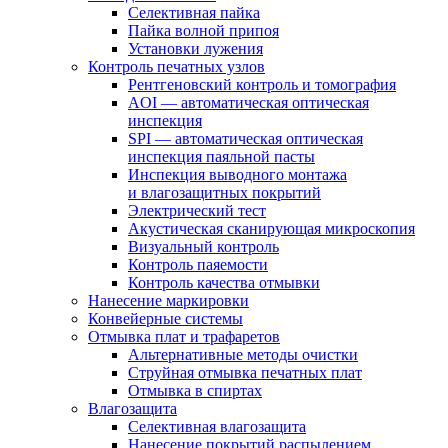
Селективная пайка
Пайка волной припоя
Установки лужения
Контроль печатных узлов
Рентгеновский контроль и томография
AOI — автоматическая оптическая
инспекция
SPI — автоматическая оптическая
инспекция паяльной пасты
Инспекция выводного монтажа
и влагозащитных покрытий
Электрический тест
Акустическая сканирующая микроскопия
Визуальный контроль
Контроль паяемости
Контроль качества отмывки
Нанесение маркировки
Конвейерные системы
Отмывка плат и трафаретов
Альтернативные методы очистки
Струйная отмывка печатных плат
Отмывка в спиртах
Влагозащита
Селективная влагозащита
Нанесение покрытий распылением