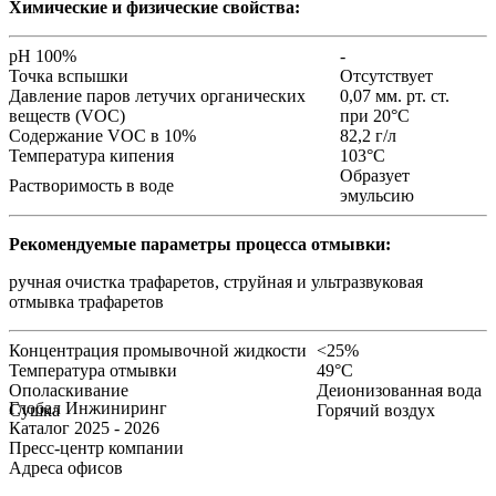
Химические и физические свойства:
pH 100%
-
Точка вспышки
Отсутствует
Давление паров летучих органических
0,07 мм. рт. ст.
веществ
(VOC
)
при 20°С
Содержание VOC в 10%
82,2 г/л
Температура кипения
103°С
Образует
Растворимость в воде
эмульсию
Рекомендуемые параметры процесса отмывки:
ручная очистка трафаретов, струйная и ультразвуковая
отмывка трафаретов
Концентрация промывочной жидкости
<25%
Температура отмывки
49°С
Ополаскивание
Деионизованная вода
Глобал Инжиниринг
Сушка
Горячий воздух
Каталог 2025 - 2026
Пресс-центр компании
Адреса офисов