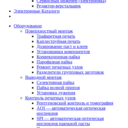
Сервисный инженер (электроника)
Редактор-верстальщик
Электронные Каталоги
Оборудование
Поверхностный монтаж
Трафаретная печать
Каплеструйная печать
Дозирование паст и клеев
Установщики компонентов
Конвекционная пайка
Парофазная пайка
Ремонт печатных узлов
Разделители групповых заготовок
Выводной монтаж
Селективная пайка
Пайка волной припоя
Установки лужения
Контроль печатных узлов
Рентгеновский контроль и томография
AOI — автоматическая оптическая
инспекция
SPI — автоматическая оптическая
инспекция паяльной пасты