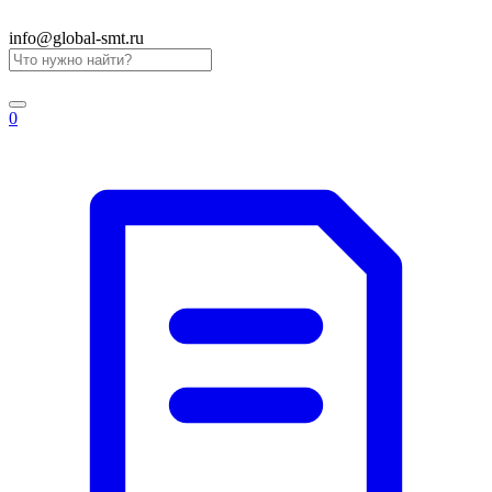
info@global-smt.ru
0