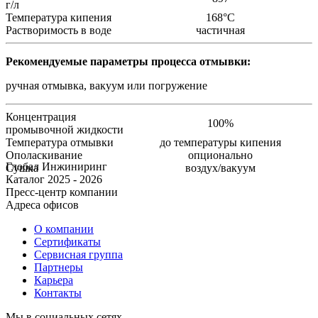
г/л
Температура кипения
168°С
Растворимость в воде
частичная
Рекомендуемые параметры процесса отмывки:
ручная отмывка, вакуум или погружение
Концентрация
100%
промывочной жидкости
Температура отмывки
до температуры кипения
Ополаскивание
опционально
Глобал Инжиниринг
Сушка
воздух/вакуум
Каталог 2025 - 2026
Пресс-центр компании
Адреса офисов
О компании
Сертификаты
Сервисная группа
Партнеры
Карьера
Контакты
Мы в социальных сетях