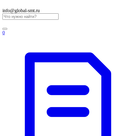
info@global-smt.ru
0