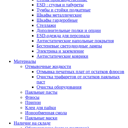
ESD : cтулья и табуреты
Тумбы и стойки подкатные
Шкафы металлические
Шкафы гардеробные
Стеллажи
Дополнительные полки и опции
ESD-одежда для персонала
Антистатические напольные покрытия
Бестеневые светодиодные лампы
Электрика и заземление
Антистатические коврики
Материалы
Отмывочные жидкости
Отмывка печатных плат от остатков флюсов
Очистка трафаретов от остатков паяльных
паст
Очистка оборудования
Паяльные пасты
Флюсы
Припои
Клеи для пайки
Ионообменная смола
Паяльные маски
Наличие на складе