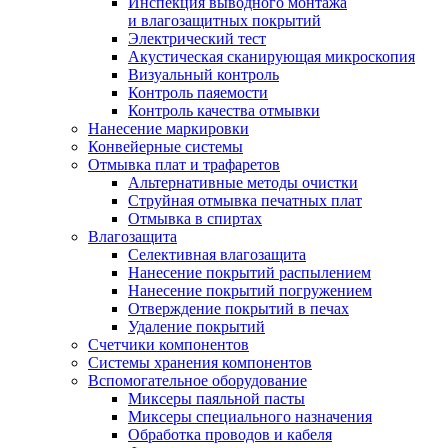
Инспекция выводного монтажа
и влагозащитных покрытий
Электрический тест
Акустическая сканирующая микроскопия
Визуальный контроль
Контроль паяемости
Контроль качества отмывки
Нанесение маркировки
Конвейерные системы
Отмывка плат и трафаретов
Альтернативные методы очистки
Струйная отмывка печатных плат
Отмывка в спиртах
Влагозащита
Селективная влагозащита
Нанесение покрытий распылением
Нанесение покрытий погружением
Отверждение покрытий в печах
Удаление покрытий
Счетчики компонентов
Системы хранения компонентов
Вспомогательное оборудование
Миксеры паяльной пасты
Миксеры специального назначения
Обработка проводов и кабеля