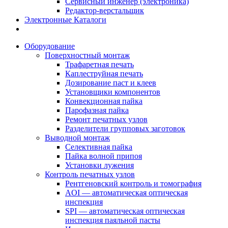
Сервисный инженер (электроника)
Редактор-верстальщик
Электронные Каталоги
Оборудование
Поверхностный монтаж
Трафаретная печать
Каплеструйная печать
Дозирование паст и клеев
Установщики компонентов
Конвекционная пайка
Парофазная пайка
Ремонт печатных узлов
Разделители групповых заготовок
Выводной монтаж
Селективная пайка
Пайка волной припоя
Установки лужения
Контроль печатных узлов
Рентгеновский контроль и томография
AOI — автоматическая оптическая
инспекция
SPI — автоматическая оптическая
инспекция паяльной пасты