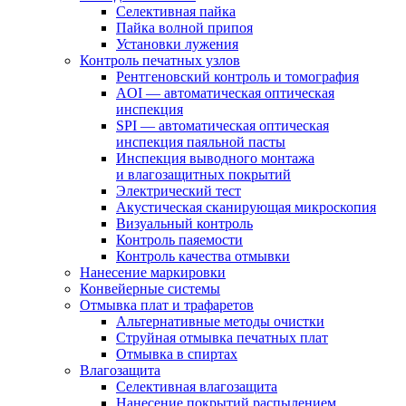
Селективная пайка
Пайка волной припоя
Установки лужения
Контроль печатных узлов
Рентгеновский контроль и томография
AOI — автоматическая оптическая
инспекция
SPI — автоматическая оптическая
инспекция паяльной пасты
Инспекция выводного монтажа
и влагозащитных покрытий
Электрический тест
Акустическая сканирующая микроскопия
Визуальный контроль
Контроль паяемости
Контроль качества отмывки
Нанесение маркировки
Конвейерные системы
Отмывка плат и трафаретов
Альтернативные методы очистки
Струйная отмывка печатных плат
Отмывка в спиртах
Влагозащита
Селективная влагозащита
Нанесение покрытий распылением