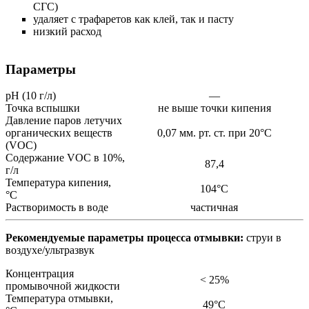
СГС)
удаляет с трафаретов как клей, так и пасту
низкий расход
Параметры
pH (10 г/л)
—
Точка вспышки
не выше точки кипения
Давление паров летучих
органических веществ
0,07 мм. рт. ст. при 20°С
(VOC)
Содержание VOC в 10%,
87,4
г/л
Температура кипения,
104°C
°С
Растворимость в воде
частичная
Рекомендуемые параметры процесса отмывки:
cтруи в
воздухе/ультразвук
Концентрация
< 25%
промывочной жидкости
Температура отмывки,
49°C