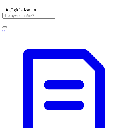
info@global-smt.ru
0