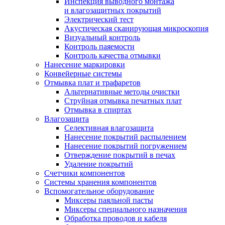
Инспекция выводного монтажа
и влагозащитных покрытий
Электрический тест
Акустическая сканирующая микроскопия
Визуальный контроль
Контроль паяемости
Контроль качества отмывки
Нанесение маркировки
Конвейерные системы
Отмывка плат и трафаретов
Альтернативные методы очистки
Струйная отмывка печатных плат
Отмывка в спиртах
Влагозащита
Селективная влагозащита
Нанесение покрытий распылением
Нанесение покрытий погружением
Отверждение покрытий в печах
Удаление покрытий
Счетчики компонентов
Системы хранения компонентов
Вспомогательное оборудование
Миксеры паяльной пасты
Миксеры специального назначения
Обработка проводов и кабеля