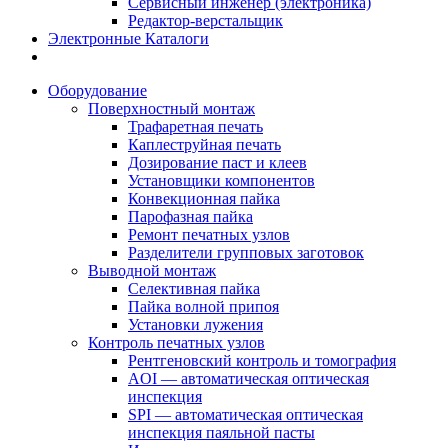
Сервисный инженер (электроника)
Редактор-верстальщик
Электронные Каталоги
Оборудование
Поверхностный монтаж
Трафаретная печать
Каплеструйная печать
Дозирование паст и клеев
Установщики компонентов
Конвекционная пайка
Парофазная пайка
Ремонт печатных узлов
Разделители групповых заготовок
Выводной монтаж
Селективная пайка
Пайка волной припоя
Установки лужения
Контроль печатных узлов
Рентгеновский контроль и томография
AOI — автоматическая оптическая
инспекция
SPI — автоматическая оптическая
инспекция паяльной пасты