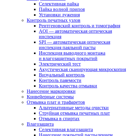
Селективная пайка
Пайка волной припоя
Установки лужения
Контроль печатных узлов
Рентгеновский контроль и томография
AOI — автоматическая оптическая
инспекция
SPI — автоматическая оптическая
инспекция паяльной пасты
Инспекция выводного монтажа
и влагозащитных покрытий
Электрический тест
Акустическая сканирующая микроскопия
Визуальный контроль
Контроль паяемости
Контроль качества отмывки
Нанесение маркировки
Конвейерные системы
Отмывка плат и трафаретов
Альтернативные методы очистки
Струйная отмывка печатных плат
Отмывка в спиртах
Влагозащита
Селективная влагозащита
Нанесение покрытий распылением