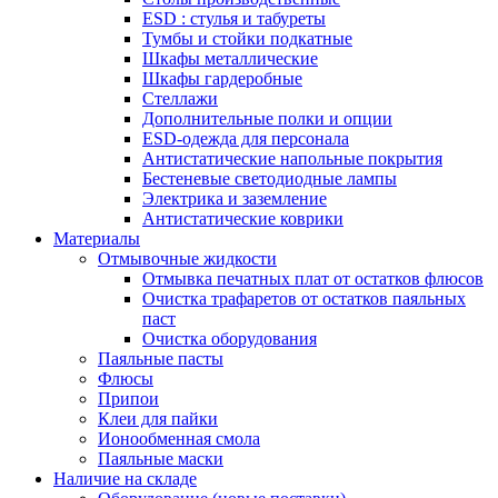
ESD : cтулья и табуреты
Тумбы и стойки подкатные
Шкафы металлические
Шкафы гардеробные
Стеллажи
Дополнительные полки и опции
ESD-одежда для персонала
Антистатические напольные покрытия
Бестеневые светодиодные лампы
Электрика и заземление
Антистатические коврики
Материалы
Отмывочные жидкости
Отмывка печатных плат от остатков флюсов
Очистка трафаретов от остатков паяльных
паст
Очистка оборудования
Паяльные пасты
Флюсы
Припои
Клеи для пайки
Ионообменная смола
Паяльные маски
Наличие на складе