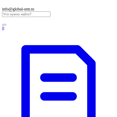
info@global-smt.ru
0