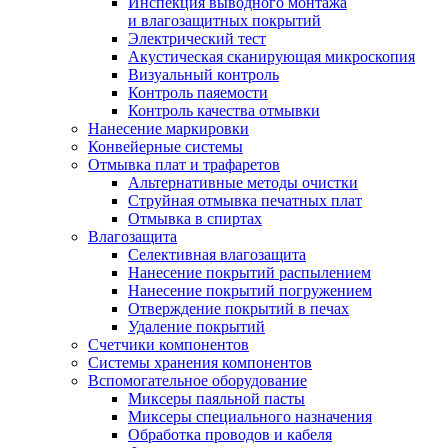
Инспекция выводного монтажа
и влагозащитных покрытий
Электрический тест
Акустическая сканирующая микроскопия
Визуальный контроль
Контроль паяемости
Контроль качества отмывки
Нанесение маркировки
Конвейерные системы
Отмывка плат и трафаретов
Альтернативные методы очистки
Струйная отмывка печатных плат
Отмывка в спиртах
Влагозащита
Селективная влагозащита
Нанесение покрытий распылением
Нанесение покрытий погружением
Отверждение покрытий в печах
Удаление покрытий
Счетчики компонентов
Системы хранения компонентов
Вспомогательное оборудование
Миксеры паяльной пасты
Миксеры специального назначения
Обработка проводов и кабеля