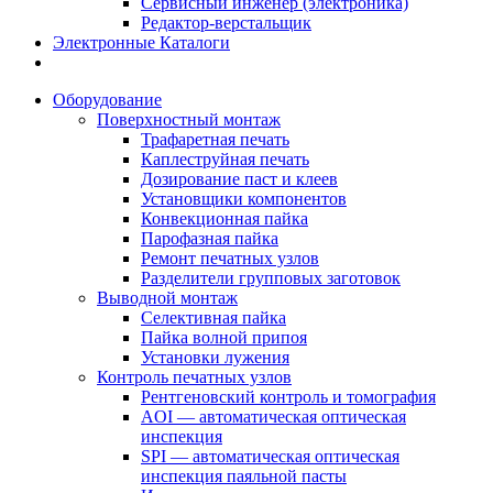
Сервисный инженер (электроника)
Редактор-верстальщик
Электронные Каталоги
Оборудование
Поверхностный монтаж
Трафаретная печать
Каплеструйная печать
Дозирование паст и клеев
Установщики компонентов
Конвекционная пайка
Парофазная пайка
Ремонт печатных узлов
Разделители групповых заготовок
Выводной монтаж
Селективная пайка
Пайка волной припоя
Установки лужения
Контроль печатных узлов
Рентгеновский контроль и томография
AOI — автоматическая оптическая
инспекция
SPI — автоматическая оптическая
инспекция паяльной пасты