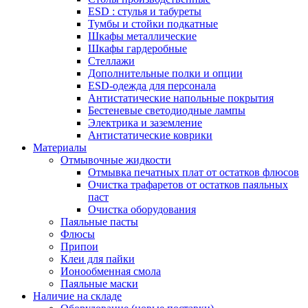
ESD : cтулья и табуреты
Тумбы и стойки подкатные
Шкафы металлические
Шкафы гардеробные
Стеллажи
Дополнительные полки и опции
ESD-одежда для персонала
Антистатические напольные покрытия
Бестеневые светодиодные лампы
Электрика и заземление
Антистатические коврики
Материалы
Отмывочные жидкости
Отмывка печатных плат от остатков флюсов
Очистка трафаретов от остатков паяльных
паст
Очистка оборудования
Паяльные пасты
Флюсы
Припои
Клеи для пайки
Ионообменная смола
Паяльные маски
Наличие на складе