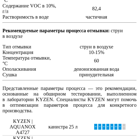
°С
Содержание VOC в 10%,
82,4
г/л
Растворимость в воде
частичная
Рекомендуемые параметры процесса отмывки:
струи
в воздухе
Тип отмывки
струи в воздухе
Концентрация
10-15%
Температура отмывки,
60
°С
Ополаскивания
деионизованная вода
Сушка
принудительная
Представленные параметры процесса — это рекомендации,
основанные на обширном тестировании, выполненном
в лаборатории KYZEN. Специалисты KYZEN могут помочь
в оптимизации параметров процесса для конкретного
производства.
KYZEN |
AQUANOX
канистра 25 л
🁢🁢🁢🁢🁢🁢🁢
🁢
A4727
KYZEN |