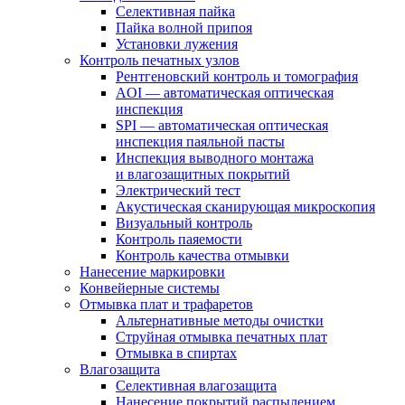
Селективная пайка
Пайка волной припоя
Установки лужения
Контроль печатных узлов
Рентгеновский контроль и томография
AOI — автоматическая оптическая
инспекция
SPI — автоматическая оптическая
инспекция паяльной пасты
Инспекция выводного монтажа
и влагозащитных покрытий
Электрический тест
Акустическая сканирующая микроскопия
Визуальный контроль
Контроль паяемости
Контроль качества отмывки
Нанесение маркировки
Конвейерные системы
Отмывка плат и трафаретов
Альтернативные методы очистки
Струйная отмывка печатных плат
Отмывка в спиртах
Влагозащита
Селективная влагозащита
Нанесение покрытий распылением