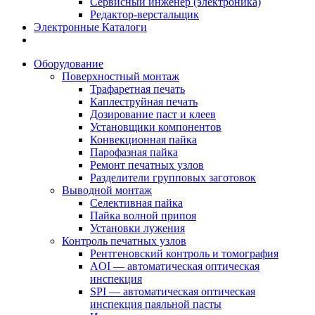
Сервисный инженер (электроника)
Редактор-верстальщик
Электронные Каталоги
Оборудование
Поверхностный монтаж
Трафаретная печать
Каплеструйная печать
Дозирование паст и клеев
Установщики компонентов
Конвекционная пайка
Парофазная пайка
Ремонт печатных узлов
Разделители групповых заготовок
Выводной монтаж
Селективная пайка
Пайка волной припоя
Установки лужения
Контроль печатных узлов
Рентгеновский контроль и томография
AOI — автоматическая оптическая
инспекция
SPI — автоматическая оптическая
инспекция паяльной пасты