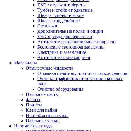
ESD : cтулья и табуреты
Тумбы и стойки подкатные
Шкафы металлические
Шкафы гардеробные
Стеллажи
Дополнительные полки и опции
ESD-одежда для персонала
Антистатические напольные покрытия
Бестеневые светодиодные лампы
Электрика и заземление
Антистатические коврики
Материалы
Отмывочные жидкости
Отмывка печатных плат от остатков флюсов
Очистка трафаретов от остатков паяльных
паст
Очистка оборудования
Паяльные пасты
Флюсы
Припои
Клеи для пайки
Ионообменная смола
Паяльные маски
Наличие на складе