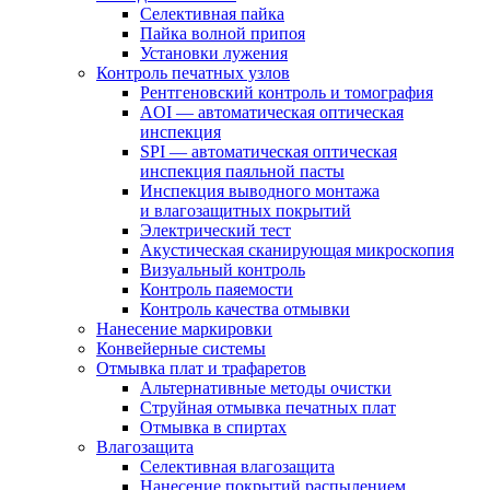
Селективная пайка
Пайка волной припоя
Установки лужения
Контроль печатных узлов
Рентгеновский контроль и томография
AOI — автоматическая оптическая
инспекция
SPI — автоматическая оптическая
инспекция паяльной пасты
Инспекция выводного монтажа
и влагозащитных покрытий
Электрический тест
Акустическая сканирующая микроскопия
Визуальный контроль
Контроль паяемости
Контроль качества отмывки
Нанесение маркировки
Конвейерные системы
Отмывка плат и трафаретов
Альтернативные методы очистки
Струйная отмывка печатных плат
Отмывка в спиртах
Влагозащита
Селективная влагозащита
Нанесение покрытий распылением