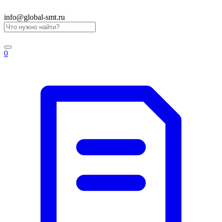
info@global-smt.ru
0