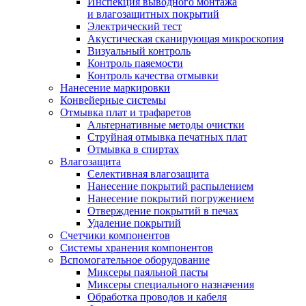
Инспекция выводного монтажа
и влагозащитных покрытий
Электрический тест
Акустическая сканирующая микроскопия
Визуальный контроль
Контроль паяемости
Контроль качества отмывки
Нанесение маркировки
Конвейерные системы
Отмывка плат и трафаретов
Альтернативные методы очистки
Струйная отмывка печатных плат
Отмывка в спиртах
Влагозащита
Селективная влагозащита
Нанесение покрытий распылением
Нанесение покрытий погружением
Отверждение покрытий в печах
Удаление покрытий
Счетчики компонентов
Системы хранения компонентов
Вспомогательное оборудование
Миксеры паяльной пасты
Миксеры специального назначения
Обработка проводов и кабеля